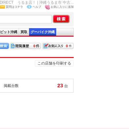
CT うるま店！ | 沖縄うるま市 中古...
質問はコチラ
ヘルプ
お気に入りに追加
ピット沖縄
買取
グーバイク沖縄
0
0
この店舗を印刷する
23
掲載台数
台