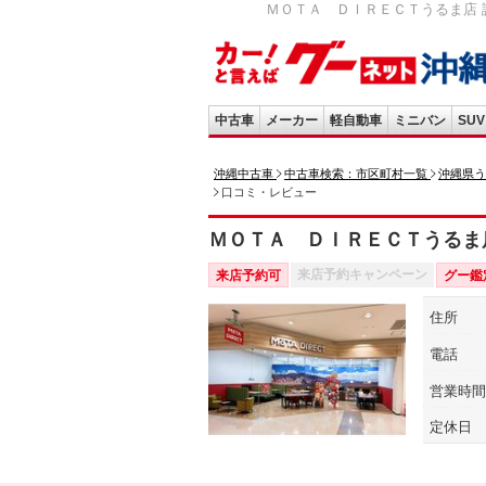
ＭＯＴＡ ＤＩＲＥＣＴうるま店 評判
中古車
メーカー
軽自動車
ミニバン
SUV
沖縄中古車
中古車検索：市区町村一覧
沖縄県う
口コミ・レビュー
ＭＯＴＡ ＤＩＲＥＣＴうるま
来店予約キャンペーン
来店予約可
グー鑑
住所
電話
営業時間
定休日