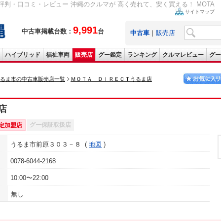
・口コミ・レビュー 沖縄のクルマが 高く売れて、安く買える！ MOTA DIRE
サイトマップ
9,991
中古車掲載台数：
台
中古車
｜
販売店
ハイブリッド
福祉車両
販売店
グー鑑定
ランキング
クルマレビュー
グー
るま市の中古車販売店一覧
ＭＯＴＡ ＤＩＲＥＣＴうるま店
店
グー保証取扱店
定加盟店
うるま市前原３０３－８
地図
0078-6044-2168
10:00〜22:00
無し