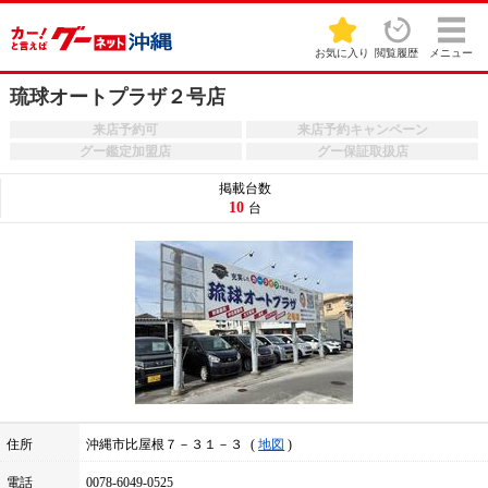
お気に入り
閲覧履歴
メニュー
琉球オートプラザ２号店
来店予約可
来店予約キャンペーン
グー鑑定加盟店
グー保証取扱店
掲載台数
10
台
住所
沖縄市比屋根７－３１－３
地図
電話
0078-6049-0525