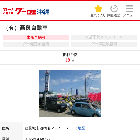
お気に入り
閲覧履歴
メニュー
（有）高良自動車
来店予約キャンペーン
来店予約可
グー鑑定加盟店
グー保証取扱店
掲載台数
19
台
住所
豊見城市渡橋名２８９－７６
地図
電話
0078-6043-8733