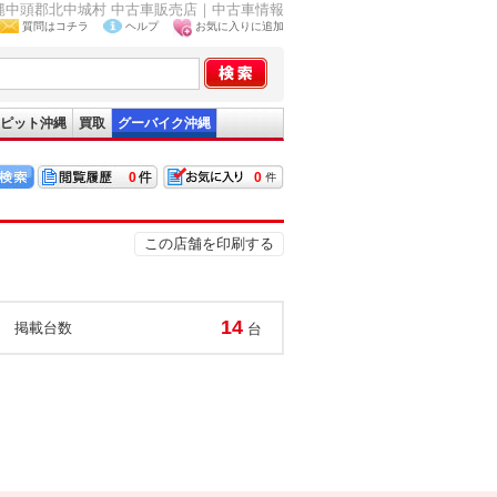
沖縄中頭郡北中城村 中古車販売店｜中古車情報
質問はコチラ
ヘルプ
お気に入りに追加
ピット沖縄
買取
グーバイク沖縄
0
0
この店舗を印刷する
14
掲載台数
台