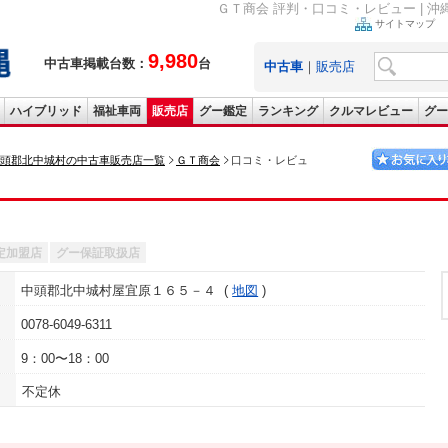
ＧＴ商会 評判・口コミ・レビュー | 
サイトマップ
9,980
中古車掲載台数：
台
中古車
｜
販売店
ハイブリッド
福祉車両
販売店
グー鑑定
ランキング
クルマレビュー
グー
頭郡北中城村の中古車販売店一覧
ＧＴ商会
口コミ・レビュ
定加盟店
グー保証取扱店
中頭郡北中城村屋宜原１６５－４
地図
0078-6049-6311
9：00〜18：00
不定休