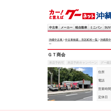
中古車
メーカー
軽自動車
ミニバン
SUV
沖縄中古車
中古車検索：市区町村一覧
沖縄県中
ー
ＧＴ商会
来店予約可
来店予約キャンペーン
グー鑑
住所
電話
営業時間
定休日