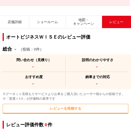
地図・
店舗詳細
ショールーム
レビュー
キャンペーン
オートビジネスＷＩＳＥのレビュー評価
-
総合
（投稿：0件）
問い合わせ（見積り）
説明のわかりやすさ
-
-
おすすめ度
納車までの対応
-
-
※グーネット見積もりサービスよりお車をご購入頂いたユーザー様からの投稿です。
※「普通＝3.0」が評価時の基準です
レビューを投稿する
レビュー評価件数
0
件