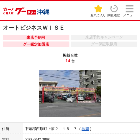
お気に入り
閲覧履歴
メニュー
オートビジネスＷＩＳＥ
来店予約キャンペーン
来店予約可
グー保証取扱店
グー鑑定加盟店
掲載台数
14
台
住所
中頭郡西原町上原２－１５－７
地図
電話
0078-6047-3998