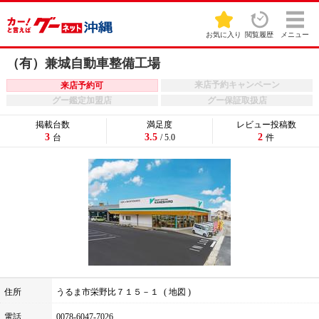
お気に入り
閲覧履歴
メニュー
（有）兼城自動車整備工場
来店予約キャンペーン
来店予約可
グー鑑定加盟店
グー保証取扱店
掲載台数
満足度
レビュー投稿数
3
3.5
2
台
/ 5.0
件
住所
うるま市栄野比７１５－１
地図
電話
0078-6047-7026