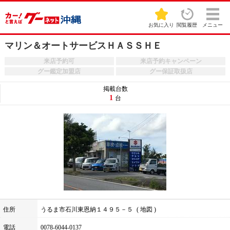
お気に入り
閲覧履歴
メニュー
マリン＆オートサービスＨＡＳＳＨＥ
来店予約可
来店予約キャンペーン
グー鑑定加盟店
グー保証取扱店
掲載台数
1
台
住所
うるま市石川東恩納１４９５－５
地図
電話
0078-6044-0137