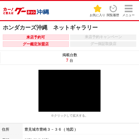
お気に入り
閲覧履歴
メニュー
ホンダカーズ沖縄 ネットギャラリー
来店予約キャンペーン
来店予約可
グー保証取扱店
グー鑑定加盟店
掲載台数
7
台
※クリックして拡大する。
住所
豊見城市豊崎３－３６
地図