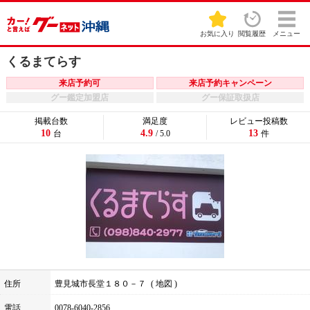
お気に入り
閲覧履歴
メニュー
くるまてらす
来店予約可
来店予約キャンペーン
グー鑑定加盟店
グー保証取扱店
掲載台数
満足度
レビュー投稿数
10
4.9
13
台
/ 5.0
件
住所
豊見城市長堂１８０－７
地図
電話
0078-6040-2856