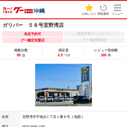
お気に入り
閲覧履歴
メニュー
ガリバー ５８号宜野湾店
来店予約キャンペーン
来店予約可
グー保証取扱店
グー鑑定加盟店
掲載台数
満足度
レビュー投稿数
80
4.9
386
台
/ 5.0
件
住所
宜野湾市宇地泊１丁目１番８号
地図
電話
0078-6048-1194