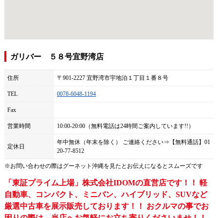
ガリバー ５８号宜野湾店
住所
〒901-2227 宜野湾市宇地泊１丁目１番８号
TEL
0078-6048-1194
Fax
営業時間
10:00-20:00（無料電話は24時間ご案内しています!!）
年中無休（年末を除く） ご連絡ください⇒【無料通話】01
定休日
20-77-8512
※お問い合わせの際は
グーネット沖縄
を見たとお伝えになるとスムーズです
「東証プライム上場」株式会社IDOMの直営店です！！ 軽
自動車、コンパクト、ミニバン、ハイブリッド、SUVなど
厳選中古車を展示販売しております！！ おクルマの事でお
困りの際は、当店へお気軽にお立ち寄りくださいませ！！