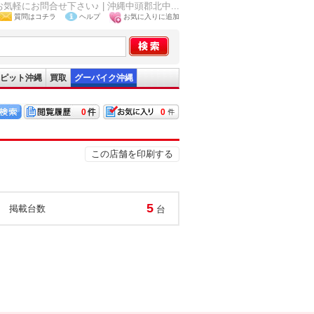
にお問合せ下さい♪ | 沖縄中頭郡北中...
質問はコチラ
ヘルプ
お気に入りに追加
ピット沖縄
買取
グーバイク沖縄
0
0
この店舗を印刷する
5
掲載台数
台