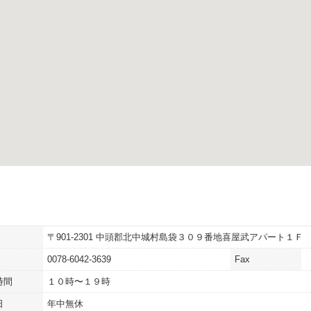
〒901-2301 中頭郡北中城村島袋３０９番地喜屋武アパート１Ｆ
0078-6042-3639
Fax
時間
１０時〜１９時
日
年中無休