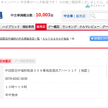
キャンペーン 中古車ローン大歓迎です！ その他ご相談等ございましたら、お気軽
サイトマップ
10,003
中古車掲載台数：
台
中古車
｜
販売店
ハイブリッド
福祉車両
販売店
グー鑑定
ランキング
クルマレビュー
グー
頭郡北中城村の中古車販売店一覧
ＡＵＴＯＳＨＯＰ知名
地
グー保証取扱店
定加盟店
中頭郡北中城村島袋３０９番地喜屋武アパート１Ｆ
地図
0078-6042-3639
１０時〜１９時
年中無休