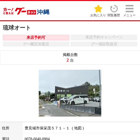
お気に入り
閲覧履歴
メニュー
琉球オート
来店予約キャンペーン
来店予約可
グー鑑定加盟店
グー保証取扱店
掲載台数
2
台
住所
豊見城市保栄茂５７１－１
地図
電話
0078-6040-0904