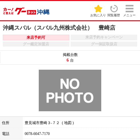
お気に入り
閲覧履歴
メニュー
沖縄スバル（スバル九州株式会社） 豊崎店
来店予約キャンペーン
来店予約可
グー鑑定加盟店
グー保証取扱店
掲載台数
6
台
住所
豊見城市豊崎３‐７２
地図
電話
0078-6047-7170