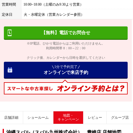
営業時間
10:00~18:00（土曜のみ9:30より営業）
定休日
火・水曜定休（営業カレンダー参照）
【無料】電話でお問合せ
※IP電話、ひかり電話からはご利用いただけません。
利用時間帯 8：00～22：00
クリック後、カレンダーから日時を選択してください
1分で予約完了
オンラインで来店予約
地図・
店舗詳細
ショールーム
レビュー
グループ店
キャンペーン
沖縄スバル（スバル九州株式会社） 豊崎店 店舗地図