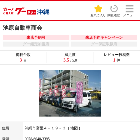
お気に入り
閲覧履歴
メニュー
池原自動車商会
来店予約可
来店予約キャンペーン
グー鑑定加盟店
グー保証取扱店
掲載台数
満足度
レビュー投稿数
3
3.5
1
台
/ 5.0
件
住所
沖縄市宮里４－１９－３
地図
電話
0078-6040-3395