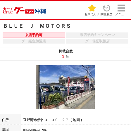
お気に入り
閲覧履歴
メニュー
ＢＬＵＥ Ｊ ＭＯＴＯＲＳ
来店予約キャンペーン
来店予約可
グー鑑定加盟店
グー保証取扱店
掲載台数
9
台
住所
宜野湾市伊佐３－３０－２７
地図
電話
0078-6047-0204