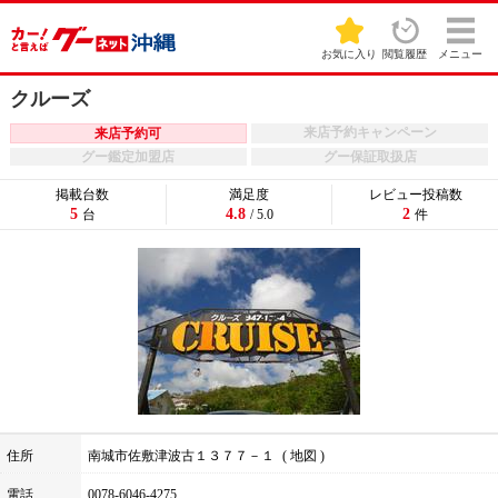
お気に入り
閲覧履歴
メニュー
クルーズ
来店予約キャンペーン
来店予約可
グー鑑定加盟店
グー保証取扱店
掲載台数
満足度
レビュー投稿数
5
4.8
2
台
/ 5.0
件
住所
南城市佐敷津波古１３７７－１
地図
電話
0078-6046-4275