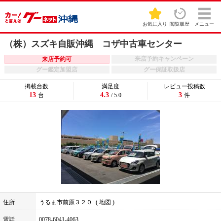
お気に入り
閲覧履歴
メニュー
（株）スズキ自販沖縄 コザ中古車センター
来店予約キャンペーン
来店予約可
グー鑑定加盟店
グー保証取扱店
掲載台数
満足度
レビュー投稿数
13
4.3
3
台
/ 5.0
件
住所
うるま市前原３２０
地図
電話
0078-6041-4063