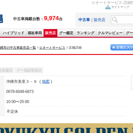
Ｕオートサービス 詳細情
サイトマップ
9,974
中古車掲載台数：
台
中古車
｜
販売店
ハイブリッド
福祉車両
販売店
グー鑑定
ランキング
クルマレビュー
グー
縄市の中古車販売店一覧
Ｕオートサービス
店舗詳細
定加盟店
グー保証取扱店
沖縄市美里３－９
地図
0078-6049-6873
10:00〜20:00
不定休