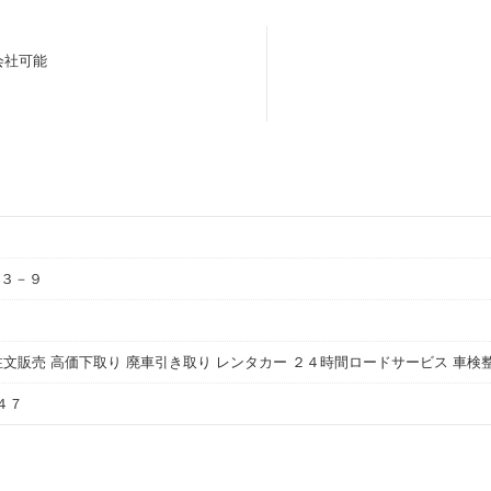
会社可能
３－９
注文販売 高価下取り 廃車引き取り レンタカー ２４時間ロードサービス 車検
４７