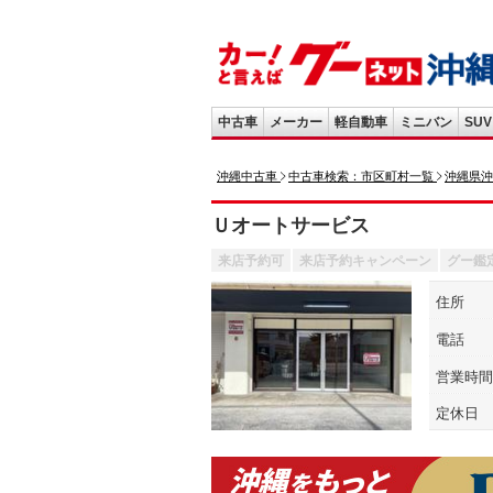
中古車
メーカー
軽自動車
ミニバン
SUV
沖縄中古車
中古車検索：市区町村一覧
沖縄県沖
Ｕオートサービス
来店予約可
来店予約キャンペーン
グー鑑
住所
電話
営業時間
定休日