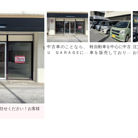
中古車のことなら、
軽自動車を中心に中古
注
Ｕ ＧＡＲＡＧＥにお
車を販売しておりま
お
任せください！お客様
す！気になることがご
在
のご来店、心よりお待
ざいましたら、お気軽
談
ちしております。
にお問い合わせくださ
い
任せください！お客様