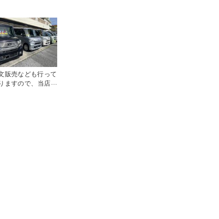
文販売なども行って
りますので、当店に
庫がない車両もご相
ください（＾＾）／