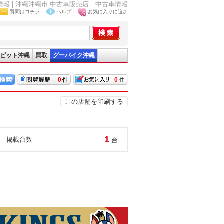
報 | 沖縄沖縄市 中古車販売店｜中古車情報
質問はコチラ
ヘルプ
お気に入りに追加
ピット沖縄
買取
グーバイク沖縄
0
0
この店舗を印刷する
1
掲載台数
台