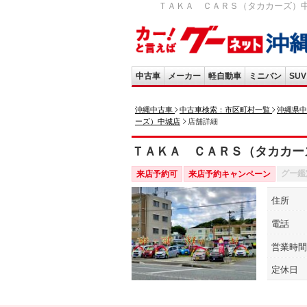
ＴＡＫＡ ＣＡＲＳ（タカカーズ）中
中古車
メーカー
軽自動車
ミニバン
SUV
沖縄中古車
中古車検索：市区町村一覧
沖縄県中
ーズ）中城店
店舗詳細
ＴＡＫＡ ＣＡＲＳ（タカカー
グー鑑
来店予約可
来店予約キャンペーン
住所
電話
営業時間
定休日