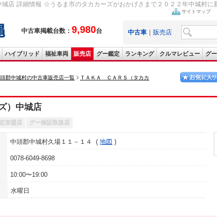
城店 詳細情報 ☆うるま市のタカカーズがおかげさまで２０２２年中城村に新店
サイトマップ
9,980
中古車掲載台数：
台
中古車
｜
販売店
ハイブリッド
福祉車両
販売店
グー鑑定
ランキング
クルマレビュー
グー
頭郡中城村の中古車販売店一覧
ＴＡＫＡ ＣＡＲＳ（タカカ
ズ）中城店
定加盟店
グー保証取扱店
中頭郡中城村久場１１－１４
地図
0078-6049-8698
10:00〜19:00
水曜日