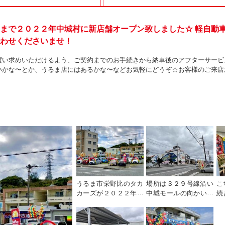
まで２０２２年中城村に新店舗オープン致しました☆ 軽自動
わせくださいませ！
買い求めいただけるよう、ご契約までのお手続きから納車後のアフターサービ
いかな〜とか、うるま店にはあるかな〜などお気軽にどうぞ☆お客様のご来店
うるま市栄野比のタカ
場所は３２９号線沿い
こ
カーズが２０２２年、
中城モールの向かいに
続
中城村に新店舗オープ
ございます。
ま
ン！
ご