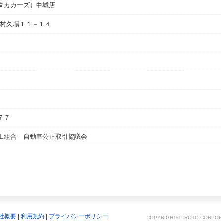
タカカーズ）中城店
村久場１１－１４
７７
工組合 自動車公正取引協議会
社概要
|
利用規約
|
プライバシーポリシー
COPYRIGHT© PROTO CORPORA