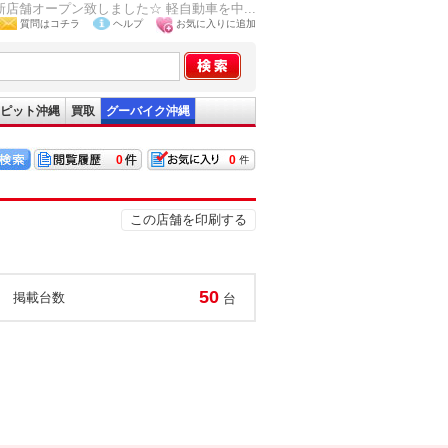
舗オープン致しました☆ 軽自動車を中...
質問はコチラ
ヘルプ
お気に入りに追加
ピット沖縄
買取
グーバイク沖縄
0
0
この店舗を印刷する
50
掲載台数
台