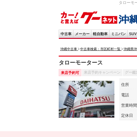
タローモ
中古車
メーカー
軽自動車
ミニバン
SUV
沖縄中古車
中古車検索：市区町村一覧
沖縄県沖
タローモータース
来店予約キャンペーン
グー鑑
来店予約可
住所
電話
営業時間
定休日