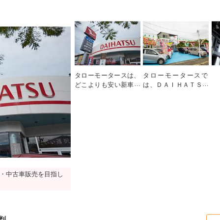
タローモータースは、
タローモータースで
どこよりも安い新車・
は、ＤＡＩＨＡＴＳＵ
中古車販売を目指して
をはじめ、トヨタやス
います。
ズキなどの国産車を多
数取り扱っています。
・中古車販売を目指し
判