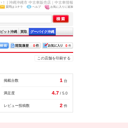
！ | 沖縄沖縄市 中古車販売店｜中古車情報
質問はコチラ
ヘルプ
お気に入りに追加
ピット沖縄
買取
グーバイク沖縄
0
0
この店舗を印刷する
1
掲載台数
台
4.7
満足度
/ 5.0
2
レビュー投稿数
件