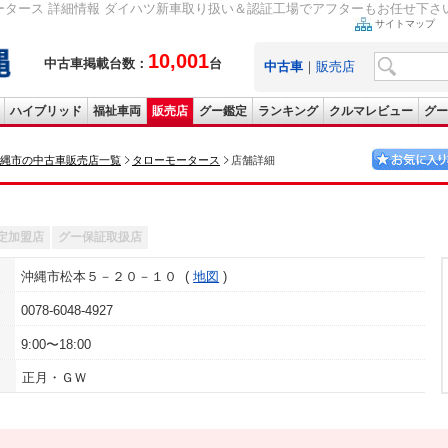
ータース 詳細情報 ダイハツ新車取り扱い＆認証工場でアフターもお任せ下さい
サイトマップ
10,001
中古車掲載台数：
台
中古車
｜
販売店
ハイブリッド
福祉車両
販売店
グー鑑定
ランキング
クルマレビュー
グー
縄市の中古車販売店一覧
タローモータース
店舗詳細
定加盟店
グー保証取扱店
沖縄市松本５－２０－１０
地図
0078-6048-4927
9:00〜18:00
正月・ＧＷ