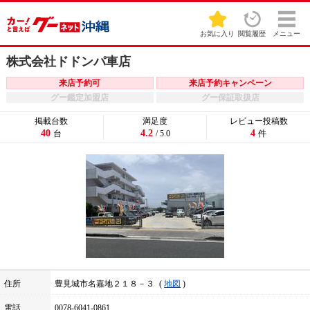
お気に入り
閲覧履歴
メニュー
株式会社ドドンパ車店
来店予約可
来店予約キャンペーン
グー鑑定加盟店
グー保証取扱店
掲載台数
満足度
レビュー投稿数
40
4.2
4
台
/ 5.0
件
住所
豊見城市名嘉地２１８－３
地図
電話
0078-6041-0861