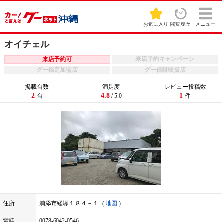
お気に入り
閲覧履歴
メニュー
オイチェル
来店予約キャンペーン
来店予約可
グー鑑定加盟店
グー保証取扱店
掲載台数
満足度
レビュー投稿数
2
4.8
1
台
/ 5.0
件
住所
浦添市経塚１８４－１
地図
電話
0078-6042-0546