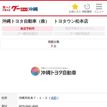
お気に入り
閲覧履歴
メニュー
沖縄トヨタ自動車（株） トヨタウン松本店
来店予約キャンペーン
来店予約可
グー鑑定加盟店
グー保証取扱店
掲載台数
3
台
住所
沖縄市松本７－１－３
地図
電話
0078-6041-4669