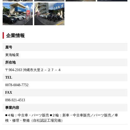
企業情報
屋号
東海輪業
所在地
〒
904-2163
沖縄市大里２－２７－４
TEL
0078-6048-7752
FAX
098-921-4513
事業内容
■４輪：中古車・パーツ販売 ■２輪：新車・中古車販売／パーツ販売／車
検・修理・整備（自社認証工場完備）