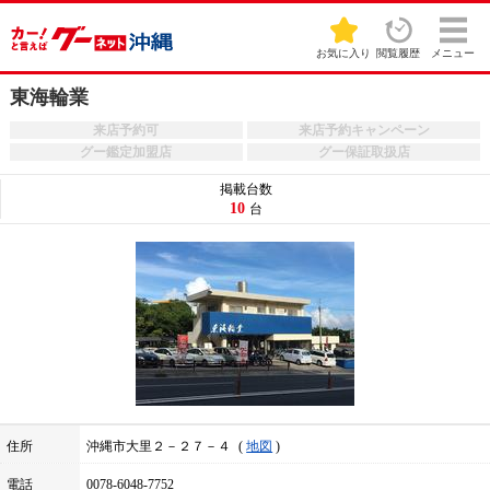
お気に入り
閲覧履歴
メニュー
東海輪業
来店予約可
来店予約キャンペーン
グー鑑定加盟店
グー保証取扱店
掲載台数
10
台
住所
沖縄市大里２－２７－４
地図
電話
0078-6048-7752