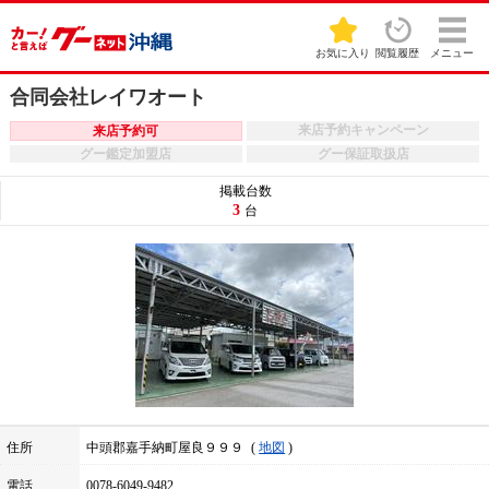
お気に入り
閲覧履歴
メニュー
合同会社レイワオート
来店予約キャンペーン
来店予約可
グー鑑定加盟店
グー保証取扱店
掲載台数
3
台
住所
中頭郡嘉手納町屋良９９９
地図
電話
0078-6049-9482