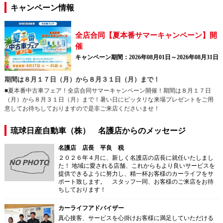
キャンペーン情報
全店合同【夏本番サマーキャンペーン】開
催
キャンペーン期間：2026年08月01日～2026年08月31日
期間は８月１７日（月）から８月３１日（月）まで！
■夏本番中古車フェア！全店合同サマーキャンペーン開催！期間は８月１７日
（月）から８月３１日（月）まで！暑い日にピッタリな来場プレゼントをご用
意してお待ちしておりますので是非ご来店くださいませ！
琉球日産自動車（株） 名護店からのメッセージ
名護店 店長 平良 税
２０２６年４月に、新しく名護店の店長に就任いたしまし
た！ 地域に愛される店舗、これからもより良いサービスを
提供できるように努力し、精一杯お客様のカーライフをサ
ポート致します。 スタッフ一同、お客様のご来店をお待
ちしております！
カーライフアドバイザー
真心接客、サービスを心掛けお客様に満足していただける