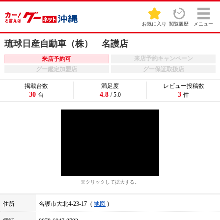
お気に入り
閲覧履歴
メニュー
琉球日産自動車（株） 名護店
来店予約キャンペーン
来店予約可
グー鑑定加盟店
グー保証取扱店
掲載台数
満足度
レビュー投稿数
30
4.8
3
台
/ 5.0
件
※クリックして拡大する。
住所
名護市大北4-23-17
地図