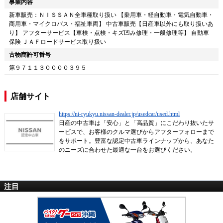
事業内容
新車販売：ＮＩＳＳＡＮ全車種取り扱い 【乗用車・軽自動車・電気自動車・
商用車・マイクロバス・福祉車両】 中古車販売【日産車以外にも取り扱いあ
り】 アフターサービス【車検・点検・キズ凹み修理・一般修理等】 自動車
保険 ＪＡＦロードサービス取り扱い
古物商許可番号
第９７１１３００００３９５
店舗サイト
https://ni-ryukyu.nissan-dealer.jp/usedcar/used.html
日産の中古車は「安心」と「高品質」にこだわり抜いたサ
ービスで、お客様のクルマ選びからアフターフォローまで
をサポート。豊富な認定中古車ラインナップから、あなた
のニーズに合わせた最適な一台をお選びください。
注目