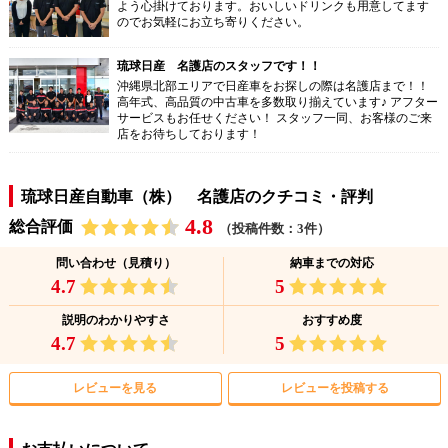
よう心掛けております。おいしいドリンクも用意してます
のでお気軽にお立ち寄りください。
琉球日産 名護店のスタッフです！！
沖縄県北部エリアで日産車をお探しの際は名護店まで！！
高年式、高品質の中古車を多数取り揃えています♪ アフター
サービスもお任せください！ スタッフ一同、お客様のご来
店をお待ちしております！
琉球日産自動車（株） 名護店のクチコミ・評判
4.8
総合評価
（投稿件数：3件）
問い合わせ（見積り）
納車までの対応
4.7
5
説明のわかりやすさ
おすすめ度
4.7
5
レビューを見る
レビューを投稿する