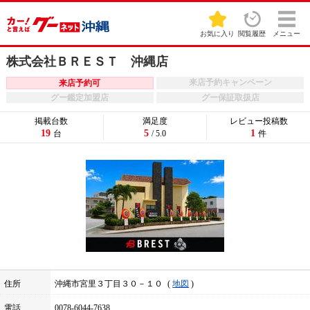
お気に入り
閲覧履歴
メニュー
株式会社ＢＲＥＳＴ 沖縄店
来店予約キャンペーン
来店予約可
グー鑑定加盟店
グー保証取扱店
掲載台数
満足度
レビュー投稿数
19
5
1
台
/ 5.0
件
住所
沖縄市宮里３丁目３０－１０
地図
電話
0078-6044-7638