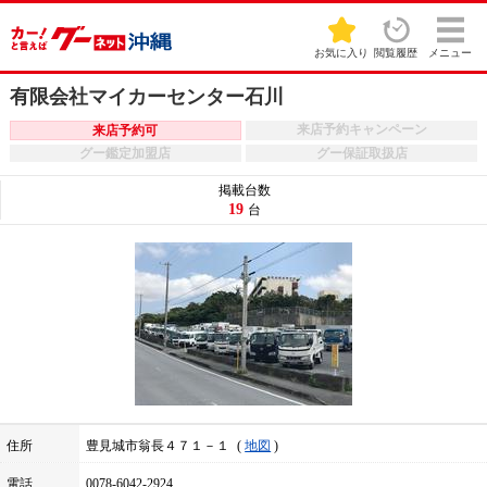
お気に入り
閲覧履歴
メニュー
有限会社マイカーセンター石川
来店予約キャンペーン
来店予約可
グー鑑定加盟店
グー保証取扱店
掲載台数
19
台
住所
豊見城市翁長４７１－１
地図
電話
0078-6042-2924