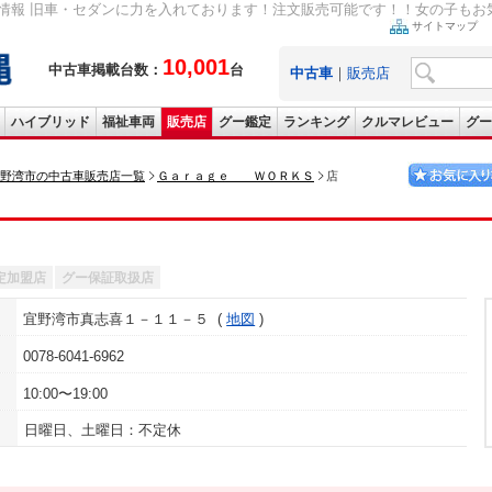
報 旧車・セダンに力を入れております！注文販売可能です！！女の子もお気軽に
サイトマップ
10,001
中古車掲載台数：
台
中古車
｜
販売店
ハイブリッド
福祉車両
販売店
グー鑑定
ランキング
クルマレビュー
グー
野湾市の中古車販売店一覧
Ｇａｒａｇｅ ＷＯＲＫＳ
店
定加盟店
グー保証取扱店
宜野湾市真志喜１－１１－５
地図
0078-6041-6962
10:00〜19:00
日曜日、土曜日：不定休