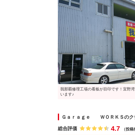
我那覇修理工場の看板が目印です！宜野湾
います♪
Ｇａｒａｇｅ ＷＯＲＫＳのク
4.7
総合評価
（投稿