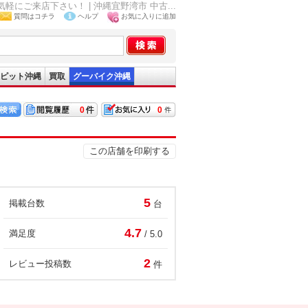
ご来店下さい！ | 沖縄宜野湾市 中古...
質問はコチラ
ヘルプ
お気に入りに追加
ピット沖縄
買取
グーバイク沖縄
0
0
この店舗を印刷する
5
掲載台数
台
4.7
満足度
/ 5.0
2
レビュー投稿数
件