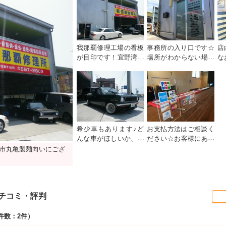
我那覇修理工場の看板
事務所の入り口です☆
店
が目印です！宜野湾市
場所がわからない場合
な
丸亀製麺向いにござい
はお気軽にお電話くだ
具
ます♪
さい☆
り
希少車もあります♪ど
お支払方法はご相談く
んな車がほしいか、ど
ださい☆お客様にあっ
んな車に仕上げたいか
たご提案をさせて頂き
市丸亀製麺向いにござ
相談してみません
ます！
か？？
チコミ・評判
件数：2件）