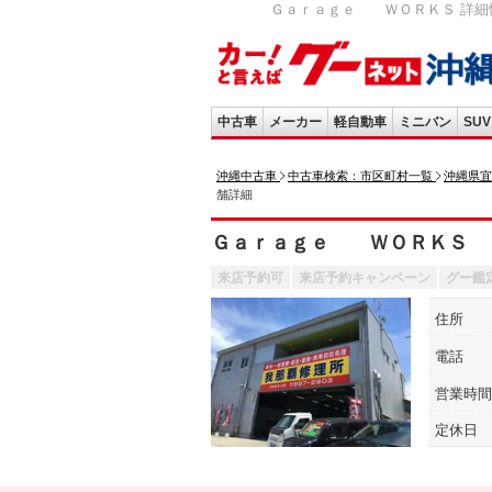
Ｇａｒａｇｅ ＷＯＲＫＳ 詳細情
中古車
メーカー
軽自動車
ミニバン
SUV
沖縄中古車
中古車検索：市区町村一覧
沖縄県宜
舗詳細
Ｇａｒａｇｅ ＷＯＲＫＳ
来店予約可
来店予約キャンペーン
グー鑑
住所
電話
営業時間
定休日