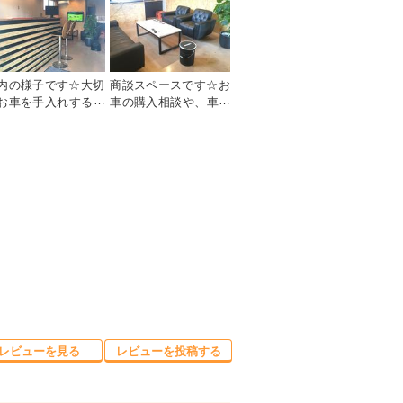
内の様子です☆大切
商談スペースです☆お
お車を手入れする工
車の購入相談や、車検
も大切に管理してお
整備、鈑金塗装。カス
ます！
タムのご相談もお気軽
にどうぞ☆
レビューを見る
レビューを投稿する