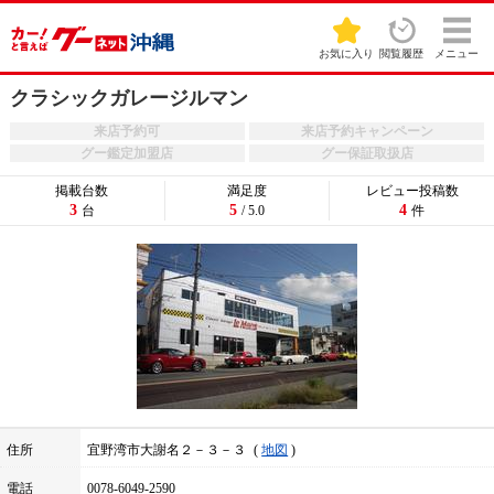
お気に入り
閲覧履歴
メニュー
クラシックガレージルマン
来店予約可
来店予約キャンペーン
グー鑑定加盟店
グー保証取扱店
掲載台数
満足度
レビュー投稿数
3
5
4
台
/ 5.0
件
住所
宜野湾市大謝名２－３－３
地図
電話
0078-6049-2590