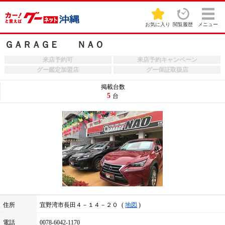
お気に入り
閲覧履歴
メニュー
ＧＡＲＡＧＥ ＮＡＯ
来店予約可
来店予約キャンペーン
グー鑑定加盟店
グー保証取扱店
掲載台数
5
台
住所
宜野湾市長田４－１４－２０
地図
電話
0078-6042-1170