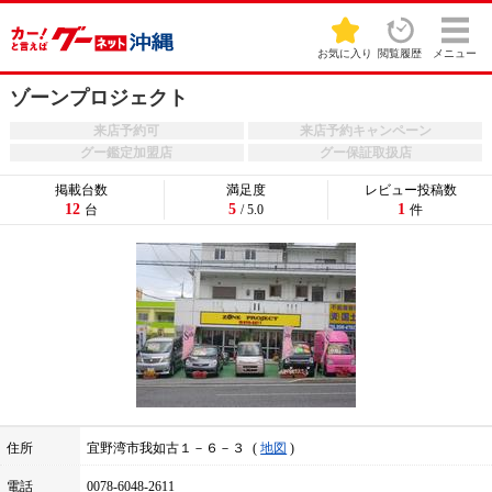
お気に入り
閲覧履歴
メニュー
ゾーンプロジェクト
来店予約可
来店予約キャンペーン
グー鑑定加盟店
グー保証取扱店
掲載台数
満足度
レビュー投稿数
12
5
1
台
/ 5.0
件
住所
宜野湾市我如古１－６－３
地図
電話
0078-6048-2611