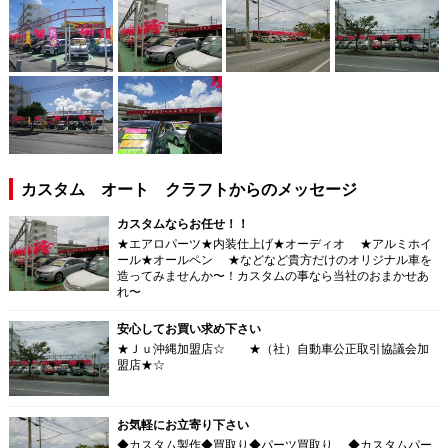
カスタム オート クラフトからのメッセージ
カスタムならお任せ！！
★エアロパーツ★内装仕上げ★オーディオ ★アルミホイ
ール★オールペン ★などなど貴方だけのオリジナル車を
造ってみませんか〜！カスタムの事なら当社のおまかせあ
れ〜
安心してお買い求め下さい
★Ｊｕ沖縄加盟店☆ ★（社）自動車公正取引協議会加
盟店★☆
お気軽にお立寄り下さい
◆カスタム製作◆買取り◆パーツ買取り ◆カスタムパー