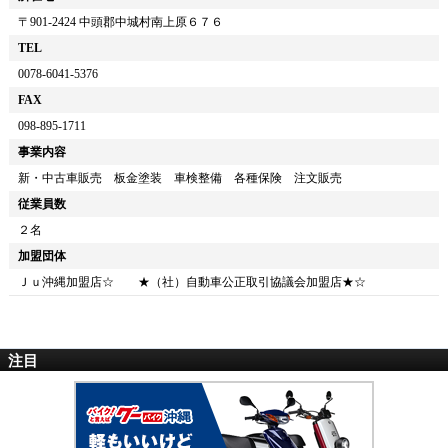
〒
901-2424
中頭郡中城村南上原６７６
TEL
0078-6041-5376
FAX
098-895-1711
事業内容
新・中古車販売 板金塗装 車検整備 各種保険 注文販売
従業員数
２名
加盟団体
Ｊｕ沖縄加盟店☆ ★（社）自動車公正取引協議会加盟店★☆
注目