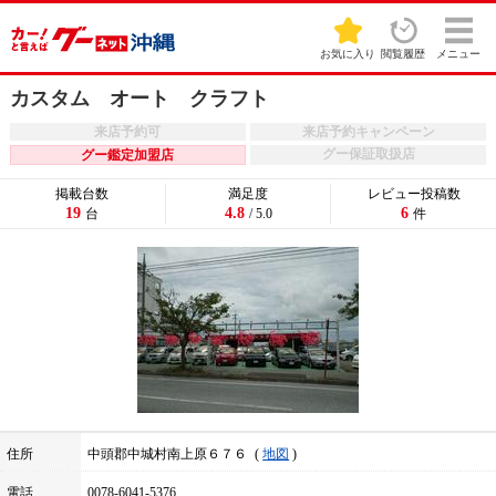
お気に入り
閲覧履歴
メニュー
カスタム オート クラフト
来店予約可
来店予約キャンペーン
グー保証取扱店
グー鑑定加盟店
掲載台数
満足度
レビュー投稿数
19
4.8
6
台
/ 5.0
件
住所
中頭郡中城村南上原６７６
地図
電話
0078-6041-5376