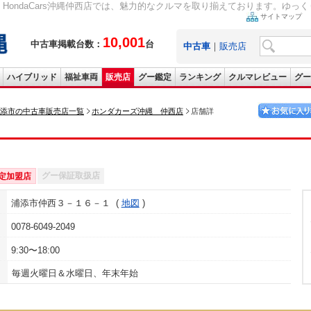
HondaCars沖縄仲西店では、魅力的なクルマを取り揃えております。ゆっく
サイトマップ
10,001
中古車掲載台数：
台
中古車
｜
販売店
ハイブリッド
福祉車両
販売店
グー鑑定
ランキング
クルマレビュー
グー
添市の中古車販売店一覧
ホンダカーズ沖縄 仲西店
店舗詳
グー保証取扱店
定加盟店
浦添市仲西３－１６－１
地図
0078-6049-2049
9:30〜18:00
毎週火曜日＆水曜日、年末年始