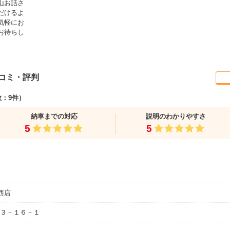
山お話さ
だけるよ
気軽にお
お待ちし
コミ・評判
：9件）
納車までの対応
説明のわかりやすさ
5
5
西店
３－１６－１