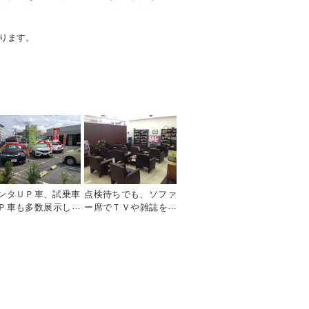
ります。
ンタＵＰ車、試乗車
点検待ちでも、ソファ
Ｐ車も多数展示して
ー席でＴＶや雑誌を読
ります。
みながらくつろげられ
ます♪