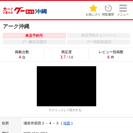
お気に入り
閲覧履歴
メニュー
アーク沖縄
来店予約キャンペーン
来店予約可
グー鑑定加盟店
グー保証取扱店
掲載台数
満足度
レビュー投稿数
4
3.7
6
台
/ 5.0
件
※クリックして拡大する。
住所
浦添市前田２－４－３
地図