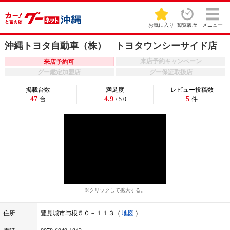
お気に入り
閲覧履歴
メニュー
沖縄トヨタ自動車（株） トヨタウンシーサイド店
来店予約キャンペーン
来店予約可
グー鑑定加盟店
グー保証取扱店
掲載台数
満足度
レビュー投稿数
47
4.9
5
台
/ 5.0
件
※クリックして拡大する。
住所
豊見城市与根５０－１１３
地図