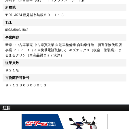
所在地
〒
901-0224
豊見城市与根５０－１１３
TEL
0078-6040-1842
事業内容
新車・中古車販売 中古車買取業 自動車整備業 自動車保険、損害保険代理店
事業 ＰｉＰｉｔ（ａｕ携帯電話取扱い） キズナックス（板金・塗装業） ま
るまるクリン（車高品質Ｃａｒ洗浄）
従業員数
９２１名
古物商許可番号
９７１１３０００００５３
注目