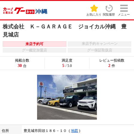
お気に入り
閲覧履歴
メニュー
株式会社 Ｋ－ＧＡＲＡＧＥ ジョイカル沖縄 豊
見城店
来店予約キャンペーン
来店予約可
グー鑑定加盟店
グー保証取扱店
掲載台数
満足度
レビュー投稿数
30
5
2
台
/ 5.0
件
住所
豊見城市田頭１８６－１０
地図