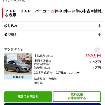
キャンペーン実施中！
ＰＡＲ ＣＡＲ パーカー
20
件中1件～20件の中古車情報
を表示
絞り込み
並び替え
お
マツダ デミオ
39.9万円
支払総額
(税込)
車両本体価格
38.9万円
(リ済込) (税込)
1万円
諸費用
(税込)
2015(平成27)年 6.6万km シルバー
法定整備：整備無
保証無
無料見積
電話でお問合せ
在庫確認する