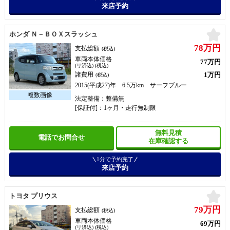
来店予約
お
ホンダ Ｎ－ＢＯＸスラッシュ
78万円
支払総額
(税込)
車両本体価格
77万円
(リ済込) (税込)
1万円
諸費用
(税込)
2015(平成27)年 6.5万km サーフブルー
法定整備：整備無
[保証付]：1ヶ月・走行無制限
無料見積
電話でお問合せ
在庫確認する
1分で予約完了
来店予約
お
トヨタ プリウス
79万円
支払総額
(税込)
車両本体価格
69万円
(リ済込) (税込)