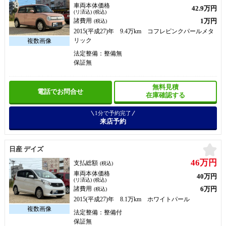
車両本体価格
42.9万円
(リ済込) (税込)
1万円
諸費用
(税込)
2015(平成27)年 9.4万km コフレピンクパールメタ
リック
法定整備：整備無
保証無
無料見積
電話でお問合せ
在庫確認する
1分で予約完了
来店予約
お
日産 デイズ
46万円
支払総額
(税込)
車両本体価格
40万円
(リ済込) (税込)
6万円
諸費用
(税込)
2015(平成27)年 8.1万km ホワイトパール
法定整備：整備付
保証無