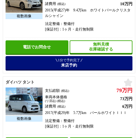
10万円
諸費用
(税込)
2015(平成27)年 9.4万km ホワイトパールクリスタ
ルシャイン
法定整備：整備付
[保証付]：1ヶ月・走行無制限
無料見積
電話でお問合せ
在庫確認する
1分で予約完了
来店予約
お
ダイハツ タント
79万円
支払総額
(税込)
車両本体価格
73万円
(リ済込) (税込)
6万円
諸費用
(税込)
2017(平成29)年 5.7万km パールホワイトＩＩＩ
法定整備：整備付
[保証付]：1ヶ月・走行無制限