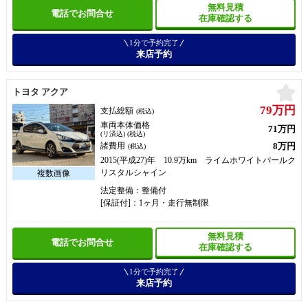
無料見積
電話でお問合せ
在庫確認する
1分で予約完了
来店予約
お
トヨタ アクア
79万円
支払総額
(税込)
車両本体価格
71万円
(リ済込) (税込)
8万円
諸費用
(税込)
2015(平成27)年 10.9万km ライムホワイトパールク
リスタルシャイン
法定整備：整備付
[保証付]：1ヶ月・走行無制限
無料見積
電話でお問合せ
在庫確認する
1分で予約完了
来店予約