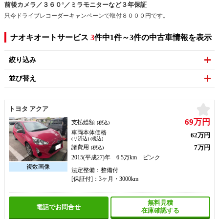
前後カメラ／３６０°／ミラモニターなど３年保証
只今ドライブレコーダーキャンペーンで取付８０００円です。
ナオキオートサービス
3
件中1件～3件の中古車情報を表示
絞り込み
並び替え
お
トヨタ アクア
69万円
支払総額
(税込)
車両本体価格
62万円
(リ済込) (税込)
7万円
諸費用
(税込)
2015(平成27)年 6.5万km ピンク
法定整備：整備付
[保証付]：3ヶ月・3000km
無料見積
電話でお問合せ
在庫確認する