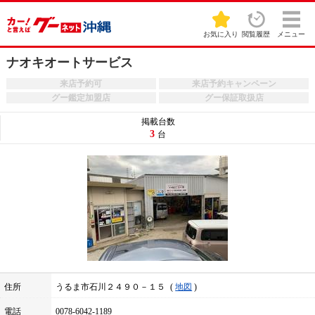
お気に入り
閲覧履歴
メニュー
ナオキオートサービス
来店予約可
来店予約キャンペーン
グー鑑定加盟店
グー保証取扱店
掲載台数
3
台
住所
うるま市石川２４９０－１５
地図
電話
0078-6042-1189