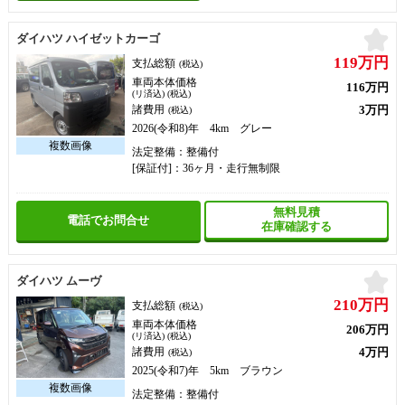
お
ダイハツ ハイゼットカーゴ
119万円
支払総額
(税込)
車両本体価格
116万円
(リ済込) (税込)
3万円
諸費用
(税込)
2026(令和8)年 4km グレー
法定整備：整備付
[保証付]：36ヶ月・走行無制限
無料見積
電話でお問合せ
在庫確認する
お
ダイハツ ムーヴ
210万円
支払総額
(税込)
車両本体価格
206万円
(リ済込) (税込)
4万円
諸費用
(税込)
2025(令和7)年 5km ブラウン
法定整備：整備付