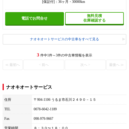
[保証付]：36ヶ月・30000km
無料見積
電話でお問合せ
在庫確認する
ナオキオートサービスの中古車をすべて見る
3
件中1件～3件の中古車情報を表示
≪ 最初へ
< 前へ
次へ >
最後へ ≫
ナオキオートサービス
住所
〒904-1106 うるま市石川２４９０－１５
TEL
0078-6042-1189
Fax
098-979-9667
営業時間
８：３０〜１８：００