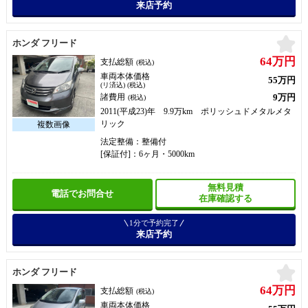
来店予約
お
ホンダ フリード
64万円
支払総額
(税込)
車両本体価格
55万円
(リ済込) (税込)
9万円
諸費用
(税込)
2011(平成23)年 9.9万km ポリッシュドメタルメタ
リック
法定整備：整備付
[保証付]：6ヶ月・5000km
無料見積
電話でお問合せ
在庫確認する
1分で予約完了
来店予約
お
ホンダ フリード
64万円
支払総額
(税込)
車両本体価格