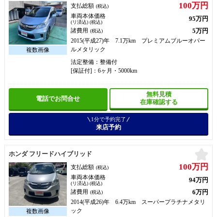
100万円
支払総額
(税込)
車両本体価格
95万円
(リ済込) (税込)
5万円
諸費用
(税込)
2015(平成27)年 7.1万km プレミアムブルーオパー
ルメタリック
法定整備：整備付
[保証付]：6ヶ月・5000km
無料見積
電話でお問合せ
在庫確認する
1分で予約完了
来店予約
お
ホンダ フリードハイブリッド
100万円
支払総額
(税込)
車両本体価格
94万円
(リ済込) (税込)
6万円
諸費用
(税込)
2014(平成26)年 6.4万km スーパープラチナメタリ
ック