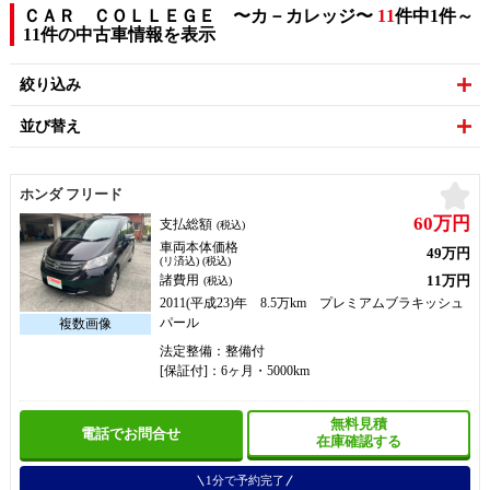
ＣＡＲ ＣＯＬＬＥＧＥ 〜カ－カレッジ〜
11
件中1件～
11件の中古車情報を表示
絞り込み
並び替え
お
ホンダ フリード
60万円
支払総額
(税込)
車両本体価格
49万円
(リ済込) (税込)
11万円
諸費用
(税込)
2011(平成23)年 8.5万km プレミアムブラキッシュ
パール
法定整備：整備付
[保証付]：6ヶ月・5000km
無料見積
電話でお問合せ
在庫確認する
1分で予約完了