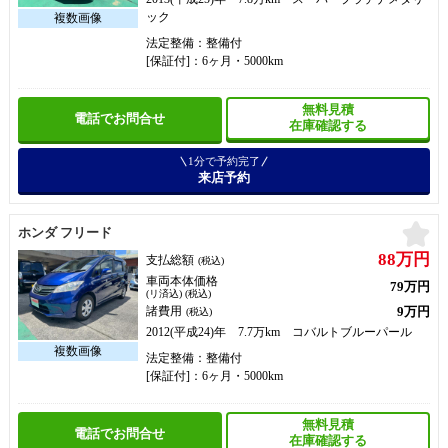
ック
法定整備：整備付
[保証付]：6ヶ月・5000km
無料見積
電話でお問合せ
在庫確認する
1分で予約完了
来店予約
お
ホンダ フリード
88万円
支払総額
(税込)
車両本体価格
79万円
(リ済込) (税込)
9万円
諸費用
(税込)
2012(平成24)年 7.7万km コバルトブルーパール
法定整備：整備付
[保証付]：6ヶ月・5000km
無料見積
電話でお問合せ
在庫確認する