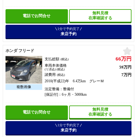
無料見積
電話でお問合せ
在庫確認する
1分で予約完了
来店予約
お
ホンダ フリード
66万円
支払総額
(税込)
車両本体価格
59万円
(リ済込) (税込)
7万円
諸費用
(税込)
2010(平成22)年 6.4万km グレーＭ
法定整備：整備付
[保証付]：6ヶ月・5000km
無料見積
電話でお問合せ
在庫確認する
1分で予約完了
来店予約