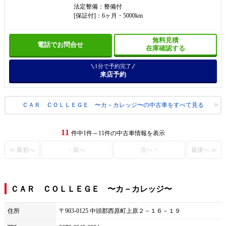
法定整備：整備付
[保証付]：6ヶ月・5000km
無料見積
電話でお問合せ
在庫確認する
1分で予約完了
来店予約
ＣＡＲ ＣＯＬＬＥＧＥ 〜カ－カレッジ〜の中古車をすべて見る
11
件中1件～11件の中古車情報を表示
≪ 最初へ
< 前へ
次へ >
最後へ ≫
ＣＡＲ ＣＯＬＬＥＧＥ 〜カ－カレッジ〜
住所
〒903-0125 中頭郡西原町上原２－１６－１９