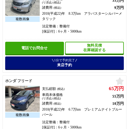
55万円
(リ済込) (税込)
9万円
諸費用
(税込)
2010(平成22)年 8.3万km アラバスターシルバーメ
タリック
法定整備：整備付
[保証付]：6ヶ月・5000km
無料見積
電話でお問合せ
在庫確認する
1分で予約完了
来店予約
お
ホンダ フリード
65万円
支払総額
(税込)
車両本体価格
55万円
(リ済込) (税込)
10万円
諸費用
(税込)
2010(平成22)年 6.7万km プレミアムナイトブルー
パール
法定整備：整備付
[保証付]：6ヶ月・5000km