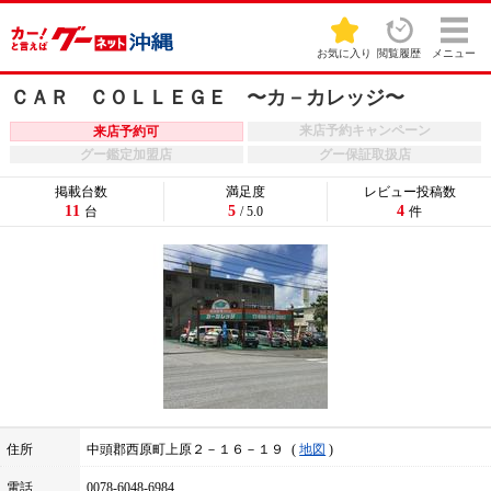
お気に入り
閲覧履歴
メニュー
ＣＡＲ ＣＯＬＬＥＧＥ 〜カ－カレッジ〜
来店予約キャンペーン
来店予約可
グー鑑定加盟店
グー保証取扱店
掲載台数
満足度
レビュー投稿数
11
5
4
台
/ 5.0
件
住所
中頭郡西原町上原２－１６－１９
地図
電話
0078-6048-6984