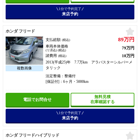
1分で予約完了
来店予約
お
ホンダ フリード
89万円
支払総額
(税込)
車両本体価格
79万円
(リ済込) (税込)
10万円
諸費用
(税込)
2013(平成25)年 7.7万km アラバスターシルバーメ
タリック
法定整備：整備付
[保証付]：6ヶ月・5000km
無料見積
電話でお問合せ
在庫確認する
1分で予約完了
来店予約
お
ホンダ フリードハイブリッド