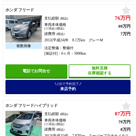
お
ホンダ フリード
76万円
支払総額
(税込)
車両本体価格
69万円
(リ済込) (税込)
7万円
諸費用
(税込)
2012(平成24)年 8.1万km グレーＭ
法定整備：整備付
[保証付]：6ヶ月・5000km
無料見積
電話でお問合せ
在庫確認する
1分で予約完了
来店予約
お
ホンダ フリードハイブリッド
87万円
支払総額
(税込)
車両本体価格
79万円
(リ済込) (税込)
8万円
諸費用
(税込)
2013(平成25)年 7.8万km スーパープラチナメタリ