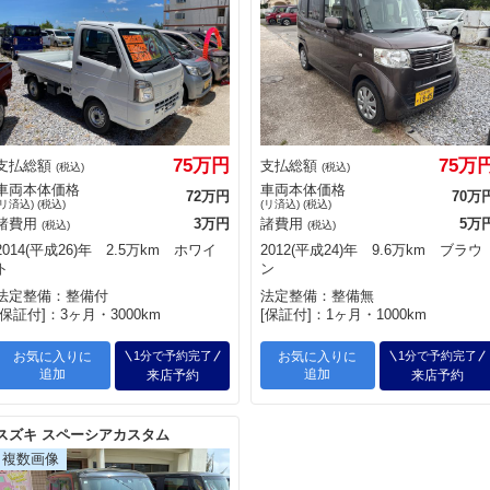
75万円
75万
支払総額
支払総額
(税込)
(税込)
車両本体価格
車両本体価格
72万円
70万
(リ済込) (税込)
(リ済込) (税込)
諸費用
3万円
諸費用
5万
(税込)
(税込)
2014(平成26)年 2.5万km ホワイ
2012(平成24)年 9.6万km ブラウ
ト
ン
法定整備：整備付
法定整備：整備無
[保証付]：3ヶ月・3000km
[保証付]：1ヶ月・1000km
お気に入りに
1分で予約完了
お気に入りに
1分で予約完了
追加
追加
来店予約
来店予約
スズキ スペーシアカスタム