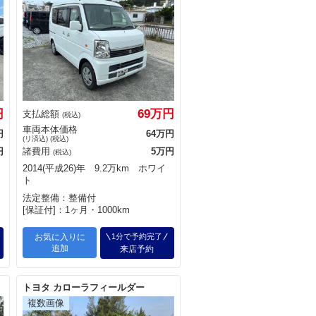
円
69万円
支払総額
(税込)
車両本体価格
円
64万円
(リ済込) (税込)
円
諸費用
5万円
(税込)
2014(平成26)年 9.2万km ホワイ
ト
法定整備：整備付
[保証付]：1ヶ月・1000km
お気に入りに
1分で予約完了
追加
来店予約
トヨタ カローラフィールダー