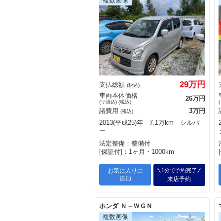
29万円
支払総額
(税込)
車両本体価格
26万円
(リ済込) (税込)
諸費用
3万円
(税込)
2013(平成25)年 7.1万km シルバ
ー
法定整備：整備付
[保証付]：1ヶ月・1000km
お気に入りに
1分で予約完了
追加
来店予約
ホンダ Ｎ－ＷＧＮ