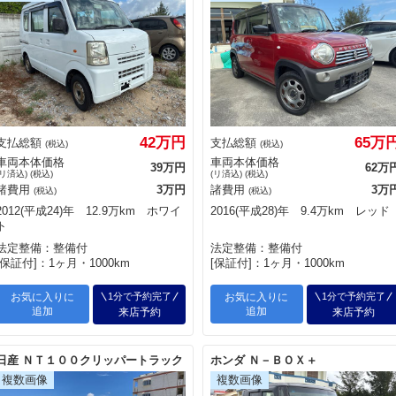
42万円
65万
支払総額
支払総額
(税込)
(税込)
車両本体価格
車両本体価格
39万円
62万
(リ済込) (税込)
(リ済込) (税込)
諸費用
3万円
諸費用
3万
(税込)
(税込)
2012(平成24)年 12.9万km ホワイ
2016(平成28)年 9.4万km レッド
ト
法定整備：整備付
法定整備：整備付
[保証付]：1ヶ月・1000km
[保証付]：1ヶ月・1000km
お気に入りに
1分で予約完了
お気に入りに
1分で予約完了
追加
追加
来店予約
来店予約
日産 ＮＴ１００クリッパートラック
ホンダ Ｎ－ＢＯＸ＋