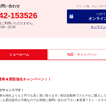
お問い合わせ
クリック後、カレンダー
42-153526
1分
オンライ
はご利用いただけません。
オンライン
00～22:00
ショールーム
地図・
キャンペーン
愛車★買取強化キャンペーン！！
がチャンスです！
車を他社よりも１円でも高く買い取ります♪ 朝日自動車でクルマをご購入し
にも委託販売も可能なのでお気軽に御問い合わせ下さい★直通ＴＥＬ：０９