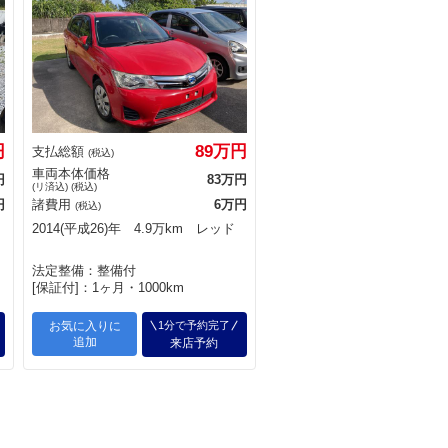
円
89万円
支払総額
(税込)
車両本体価格
円
83万円
(リ済込) (税込)
円
諸費用
6万円
(税込)
2014(平成26)年 4.9万km レッド
法定整備：整備付
[保証付]：1ヶ月・1000km
お気に入りに
1分で予約完了
追加
来店予約