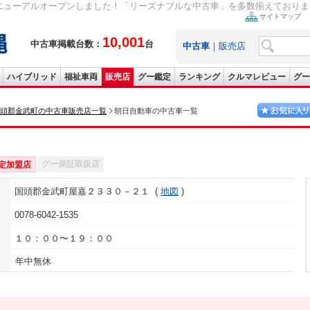
ニューアルオープンしました！「リーズナブルな中古車」を多数揃えております。
サイトマップ
10,001
中古車掲載台数：
台
中古車
｜
販売店
ハイブリッド
福祉車両
販売店
グー鑑定
ランキング
クルマレビュー
グー
頭郡金武町の中古車販売店一覧
朝日自動車の中古車一覧
グー保証取扱店
定加盟店
国頭郡金武町屋嘉２３３０－２１
地図
0078-6042-1535
１０：００〜１９：００
年中無休