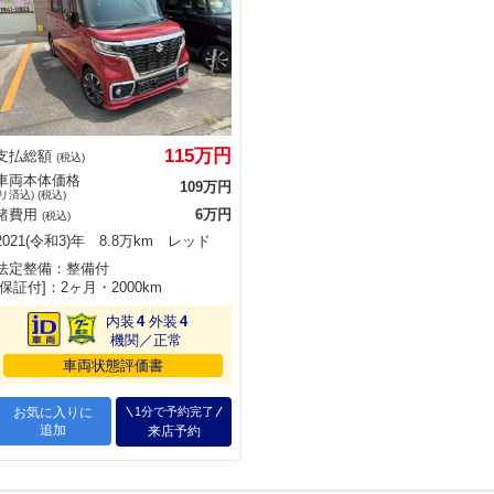
115万円
支払総額
(税込)
車両本体価格
109万円
(リ済込) (税込)
諸費用
6万円
(税込)
2021(令和3)年 8.8万km レッド
法定整備：整備付
[保証付]：2ヶ月・2000km
内装
4
外装
4
機関／正常
車両状態評価書
お気に入りに
1分で予約完了
追加
来店予約