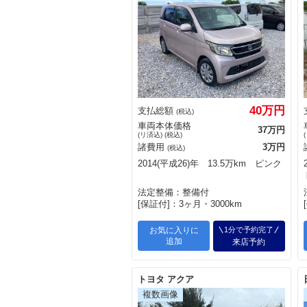
40万円
支払総額
(税込)
車両本体価格
37万円
(リ済込) (税込)
諸費用
3万円
(税込)
2014(平成26)年 13.5万km ピンク
法定整備：整備付
[保証付]：3ヶ月・3000km
お気に入りに
1分で予約完了
追加
来店予約
トヨタ アクア