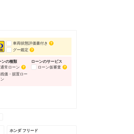
車両状態評価書付き
？
グー鑑定
？
ーンの種類
ローンの
サービス
通常ローン
ローン仮審査
？
？
残価・据置ロー
ン
ホンダ フリード