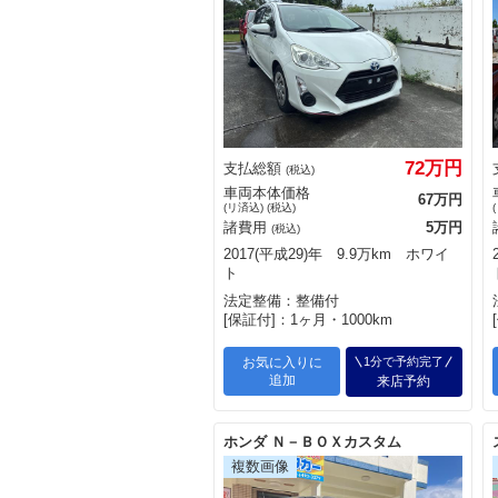
72万円
支払総額
(税込)
車両本体価格
67万円
(リ済込) (税込)
諸費用
5万円
(税込)
2017(平成29)年 9.9万km ホワイ
ト
法定整備：整備付
[保証付]：1ヶ月・1000km
お気に入りに
1分で予約完了
追加
来店予約
ホンダ Ｎ－ＢＯＸカスタム