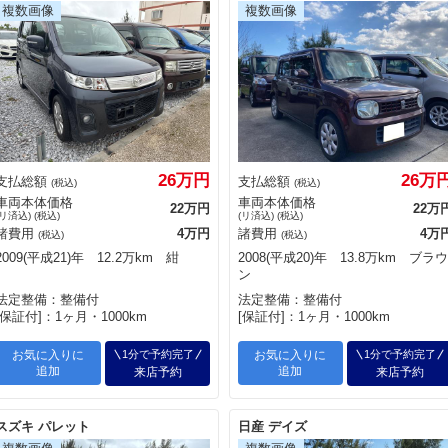
26万円
26万
支払総額
支払総額
(税込)
(税込)
車両本体価格
車両本体価格
22万円
22万
(リ済込) (税込)
(リ済込) (税込)
諸費用
4万円
諸費用
4万
(税込)
(税込)
2009(平成21)年 12.2万km 紺
2008(平成20)年 13.8万km ブラウ
ン
法定整備：整備付
法定整備：整備付
[保証付]：1ヶ月・1000km
[保証付]：1ヶ月・1000km
お気に入りに
1分で予約完了
お気に入りに
1分で予約完了
追加
追加
来店予約
来店予約
スズキ パレット
日産 デイズ