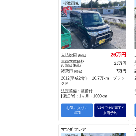
26万円
支払総額
(税込)
車両本体価格
23万円
(リ済込) (税込)
諸費用
3万円
(税込)
2012(平成24)年 16.7万km ブラッ
クＭ
法定整備：整備付
[保証付]：1ヶ月・1000km
お気に入りに
1分で予約完了
追加
来店予約
マツダ フレア