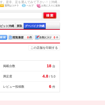
是非、足を運んでみて下さい！ | 沖縄...
質問はコチラ
ヘルプ
お気に入りに追加
ピット沖縄
買取
グーバイク沖縄
0
0
この店舗を印刷する
18
掲載台数
台
4.8
満足度
/ 5.0
6
レビュー投稿数
件