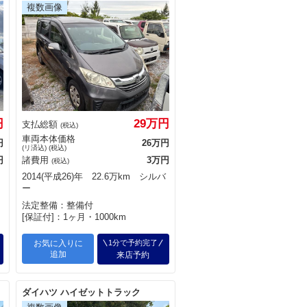
円
29万円
支払総額
(税込)
車両本体価格
円
26万円
(リ済込) (税込)
円
諸費用
3万円
(税込)
2014(平成26)年 22.6万km シルバ
ー
法定整備：整備付
[保証付]：1ヶ月・1000km
お気に入りに
1分で予約完了
追加
来店予約
ダイハツ ハイゼットトラック