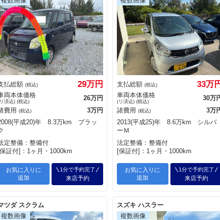
29万円
33万
支払総額
支払総額
(税込)
(税込)
車両本体価格
車両本体価格
26万円
30万
(リ済込) (税込)
(リ済込) (税込)
諸費用
3万円
諸費用
3万
(税込)
(税込)
2008(平成20)年 8.3万km ブラッ
2013(平成25)年 8.6万km シルバ
ク
ーＭ
法定整備：整備付
法定整備：整備付
[保証付]：1ヶ月・1000km
[保証付]：1ヶ月・1000km
お気に入りに
1分で予約完了
お気に入りに
1分で予約完了
追加
追加
来店予約
来店予約
マツダ スクラム
スズキ ハスラー