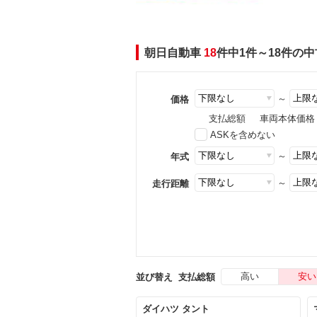
朝日自動車
18
件中1件～18件の
～
価格
支払総額
車両本体価格
ASKを含めない
～
年式
～
走行距離
高い
安い
並び替え
支払総額
ダイハツ タント