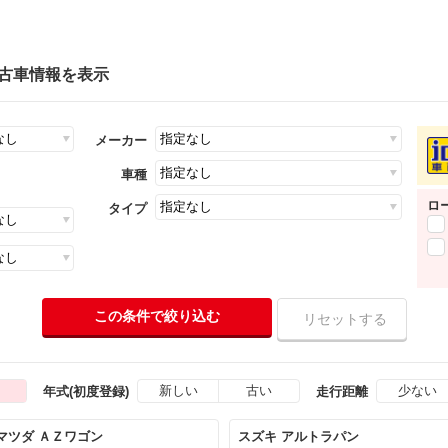
中古車情報を表示
メーカー
車種
ロ
タイプ
新しい
古い
少ない
年式(初度登録)
走行距離
マツダ ＡＺワゴン
スズキ アルトラパン