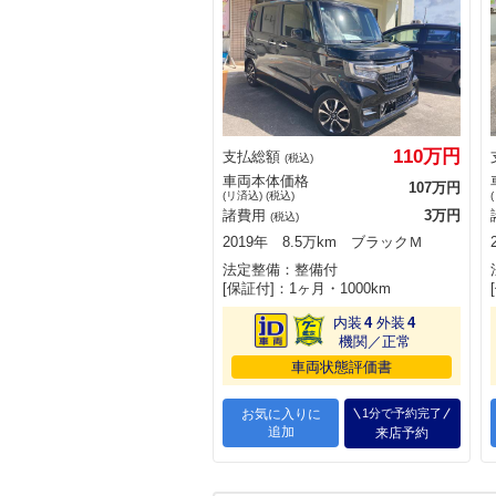
110万円
支払総額
(税込)
車両本体価格
107万円
(リ済込) (税込)
諸費用
3万円
(税込)
2019年 8.5万km ブラックＭ
法定整備：整備付
[保証付]：1ヶ月・1000km
内装
4
外装
4
機関／正常
車両状態評価書
お気に入りに
1分で予約完了
追加
来店予約