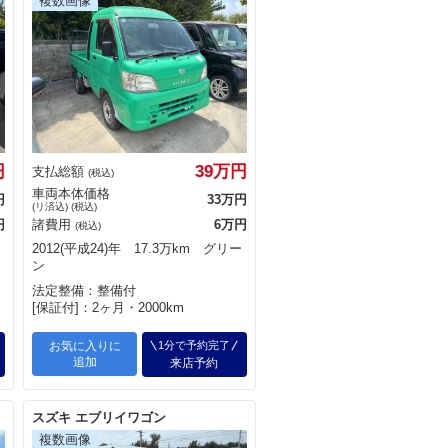
円
39万円
支払総額
(税込)
車両本体価格
円
33万円
(リ済込) (税込)
円
諸費用
6万円
(税込)
2012(平成24)年 17.3万km グリー
ン
法定整備：整備付
[保証付]：2ヶ月・2000km
お気に入りに
1分で予約完了
追加
来店予約
スズキ エブリイワゴン