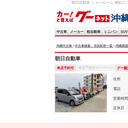
朝日自動車 ショールーム 移転リ
中古車
メーカー
軽自動車
ミニバン
SUV
沖縄中古車
中古車検索：市区町村一覧
沖縄県国
朝日自動車
来店予約キャンペーン
来店予約可
グー鑑
住所
電話
営業時間
定休日