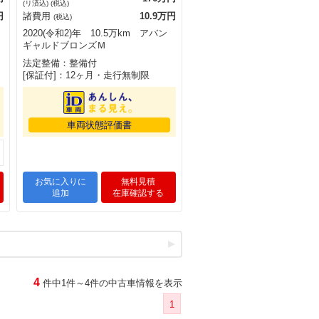
(リ済込) (税込)
円
諸費用
10.9万円
(税込)
2020(令和2)年 10.5万km アバン
ギャルドブロンズＭ
法定整備：整備付
[保証付]：12ヶ月・走行無制限
車両状態評価書
お気に入りに
無料見積
追加
在庫確認する
4
件中1件～4件の中古車情報を表示
1