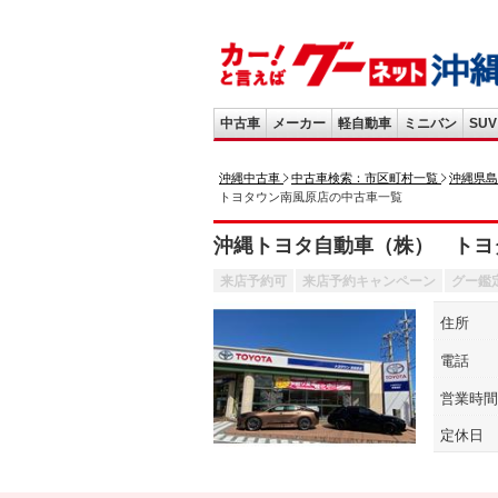
中古車
メーカー
軽自動車
ミニバン
SUV
沖縄中古車
中古車検索：市区町村一覧
沖縄県島
トヨタウン南風原店の中古車一覧
沖縄トヨタ自動車（株） トヨ
来店予約可
来店予約キャンペーン
グー鑑
住所
電話
営業時間
定休日