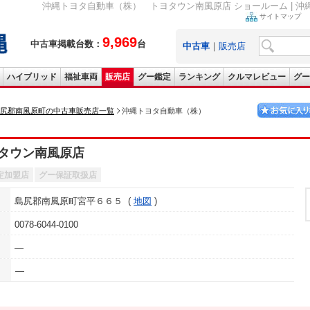
沖縄トヨタ自動車（株） トヨタウン南風原店 ショールーム | 
サイトマップ
9,969
中古車掲載台数：
台
中古車
｜
販売店
ハイブリッド
福祉車両
販売店
グー鑑定
ランキング
クルマレビュー
グー
尻郡南風原町の中古車販売店一覧
沖縄トヨタ自動車（株）
タウン南風原店
定加盟店
グー保証取扱店
島尻郡南風原町宮平６６５
地図
0078-6044-0100
―
―