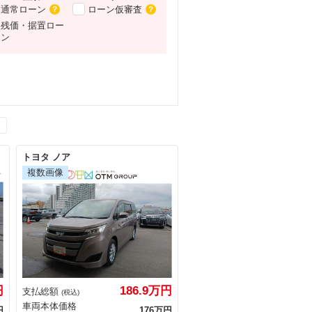
通常ローン
ローン仮審査
？
？
残価・据置ロー
ン
トヨタ ノア
円
186.9万円
支払総額
(税込)
車両本体価格
円
176万円