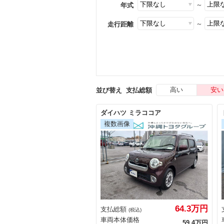
～
年式
～
走行距離
高い
安い
並び替え
支払総額
ダイハツ ミラココア
64.3万円
支払総額
(税込)
車両本体価格
59.4万円