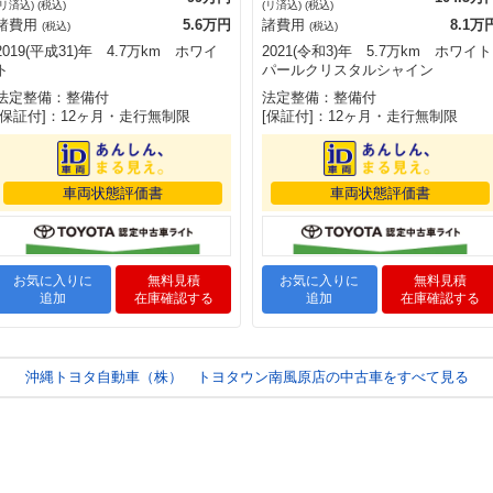
(リ済込) (税込)
(リ済込) (税込)
諸費用
5.6万円
諸費用
8.1万
(税込)
(税込)
2019(平成31)年 4.7万km ホワイ
2021(令和3)年 5.7万km ホワイト
ト
パールクリスタルシャイン
法定整備：整備付
法定整備：整備付
[保証付]：12ヶ月・走行無制限
[保証付]：12ヶ月・走行無制限
車両状態評価書
車両状態評価書
お気に入りに
無料見積
お気に入りに
無料見積
追加
在庫確認する
追加
在庫確認する
沖縄トヨタ自動車（株） トヨタウン南風原店の中古車をすべて見る