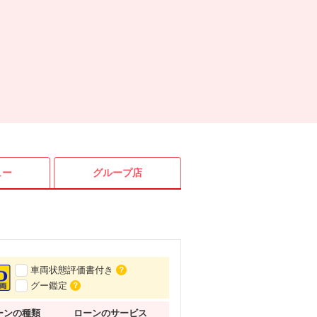
ュー
グループ店
車両状態評価書付き
？
グー鑑定
？
ーンの種類
ローンの
サービス