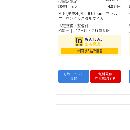
(リ済込) (税込)
諸費用
4.9万円
(税込)
2016(平成28)年 9.6万km プラム
ブラウンクリスタルマイカ
法定整備：整備付
[保証付]：12ヶ月・走行無制限
車両状態評価書
お気に入りに
無料見積
追加
在庫確認する