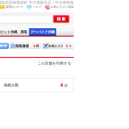
沖縄島尻郡南風原町 中古車販売店｜中古車情報
質問はコチラ
ヘルプ
お気に入りに追加
ピット沖縄
買取
グーバイク沖縄
0
0
この店舗を印刷する
4
掲載台数
台