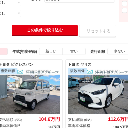
新しい
古い
少ない
年式(初度登録)
走行距離
トヨタ ピクシスバン
トヨタ ヤリス
104.6万円
112.6万
支払総額
支払総額
(税込)
(税込)
車両本体価格
車両本体価格
99万円
104.5万