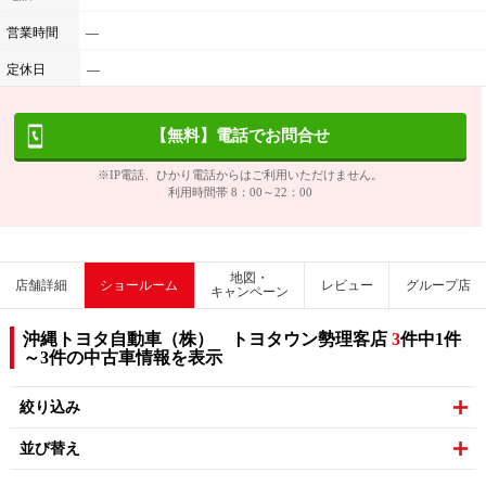
営業時間
―
定休日
―
【無料】電話でお問合せ
※IP電話、ひかり電話からはご利用いただけません。
利用時間帯 8：00～22：00
地図・
店舗詳細
ショールーム
レビュー
グループ店
キャンペーン
沖縄トヨタ自動車（株） トヨタウン勢理客店
3
件中1件
～3件の中古車情報を表示
絞り込み
並び替え