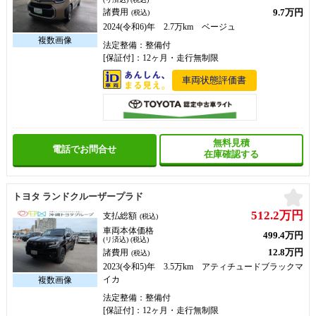
9.7万円
諸費用
(税込)
2024(令和6)年 2.7万km ベージュ
法定整備：整備付
[保証付]：12ヶ月・走行無制限
車両状態評価書
無料見積
電話でお問合せ
在庫確認する
お
トヨタ ランドクルーザープラド
512.2万円
支払総額
(税込)
車両本体価格
499.4万円
(リ済込) (税込)
12.8万円
諸費用
(税込)
2023(令和5)年 3.5万km アティチュードブラックマ
イカ
法定整備：整備付
[保証付]：12ヶ月・走行無制限