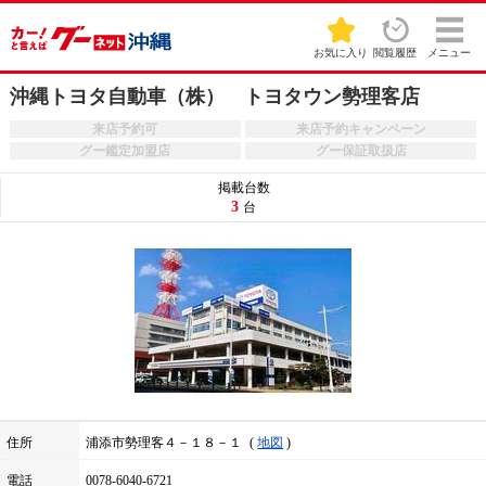
お気に入り
閲覧履歴
メニュー
沖縄トヨタ自動車（株） トヨタウン勢理客店
来店予約可
来店予約キャンペーン
グー鑑定加盟店
グー保証取扱店
掲載台数
3
台
住所
浦添市勢理客４－１８－１
地図
電話
0078-6040-6721