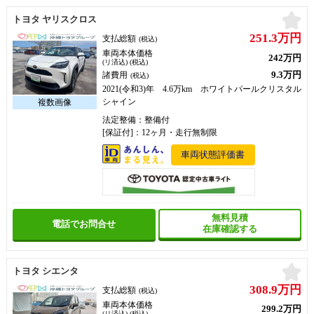
お
トヨタ ヤリスクロス
251.3万円
支払総額
(税込)
車両本体価格
242万円
(リ済込) (税込)
9.3万円
諸費用
(税込)
2021(令和3)年 4.6万km ホワイトパールクリスタル
シャイン
法定整備：整備付
[保証付]：12ヶ月・走行無制限
車両状態評価書
無料見積
電話でお問合せ
在庫確認する
お
トヨタ シエンタ
308.9万円
支払総額
(税込)
車両本体価格
299.2万円
(リ済込) (税込)