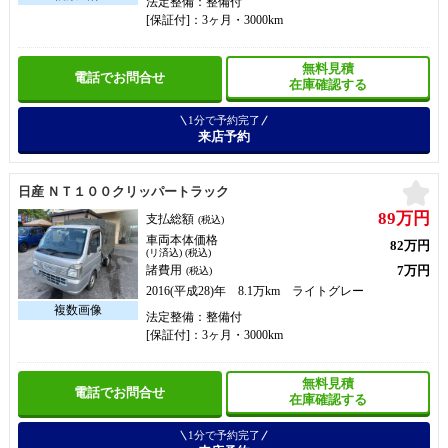
法定整備：整備付
[保証付]：3ヶ月・3000km
無料見積
電話でお問合せ
在庫確認する
1分で予約完了
来店予約
お
日産 ＮＴ１００クリッパートラック
89万円
支払総額
(税込)
車両本体価格
82万円
(リ済込) (税込)
7万円
諸費用
(税込)
2016(平成28)年 8.1万km ライトグレー
法定整備：整備付
[保証付]：3ヶ月・3000km
無料見積
電話でお問合せ
在庫確認する
1分で予約完了