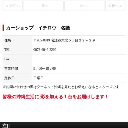
≪ 最初へ
< 前へ
次へ >
最後へ ≫
カーショップ イチロウ 名護
住所
〒905-0019 名護市大北５丁目２２－２９
TEL
0078-6046-2266
Fax
営業時間
9：00〜18：00
定休日
日曜日
※お問い合わせの際は
グーネット沖縄
を見たとお伝えになるとスムーズです
皆様の沖縄生活に 彩を加える１台をお届けします！
注目