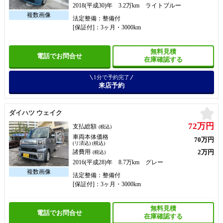
2018(平成30)年 3.2万km ライトブルー
法定整備：整備付
[保証付]：3ヶ月・3000km
無料見積
電話でお問合せ
在庫確認する
1分で予約完了
来店予約
お
ダイハツ ウェイク
72万円
支払総額
(税込)
車両本体価格
70万円
(リ済込) (税込)
2万円
諸費用
(税込)
2016(平成28)年 8.7万km グレー
法定整備：整備付
[保証付]：3ヶ月・3000km
無料見積
電話でお問合せ
在庫確認する