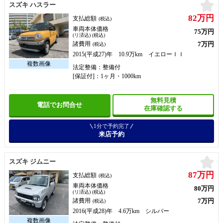
お
スズキ ハスラー
82万円
支払総額
(税込)
車両本体価格
75万円
(リ済込) (税込)
7万円
諸費用
(税込)
2015(平成27)年 10.9万km イエローＩＩ
法定整備：整備付
[保証付]：1ヶ月・1000km
無料見積
電話でお問合せ
在庫確認する
1分で予約完了
来店予約
お
スズキ ジムニー
87万円
支払総額
(税込)
車両本体価格
80万円
(リ済込) (税込)
7万円
諸費用
(税込)
2016(平成28)年 4.6万km シルバー