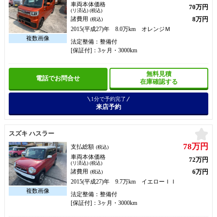
車両本体価格
70万円
(リ済込) (税込)
8万円
諸費用
(税込)
2015(平成27)年 8.0万km オレンジＭ
法定整備：整備付
[保証付]：3ヶ月・3000km
無料見積
電話でお問合せ
在庫確認する
1分で予約完了
来店予約
お
スズキ ハスラー
78万円
支払総額
(税込)
車両本体価格
72万円
(リ済込) (税込)
6万円
諸費用
(税込)
2015(平成27)年 9.7万km イエローＩＩ
法定整備：整備付
[保証付]：3ヶ月・3000km