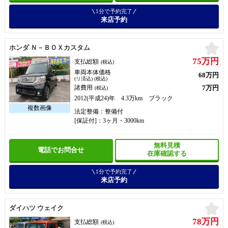
1分で予約完了
来店予約
お
ホンダ Ｎ－ＢＯＸカスタム
75万円
支払総額
(税込)
車両本体価格
68万円
(リ済込) (税込)
7万円
諸費用
(税込)
2012(平成24)年 4.3万km ブラック
法定整備：整備付
[保証付]：3ヶ月・3000km
無料見積
電話でお問合せ
在庫確認する
1分で予約完了
来店予約
お
ダイハツ ウェイク
78万円
支払総額
(税込)