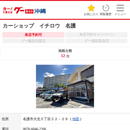
お気に入り
閲覧履歴
メニュー
カーショップ イチロウ 名護
来店予約キャンペーン
来店予約可
グー鑑定加盟店
グー保証取扱店
掲載台数
12
台
住所
名護市大北５丁目２２－２９
地図
電話
0078-6046-2266