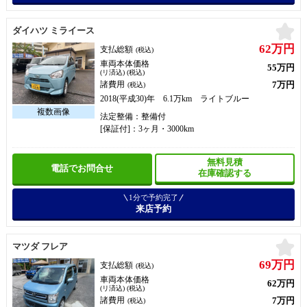
お
ダイハツ ミライース
62万円
支払総額
(税込)
車両本体価格
55万円
(リ済込) (税込)
7万円
諸費用
(税込)
2018(平成30)年 6.1万km ライトブルー
法定整備：整備付
[保証付]：3ヶ月・3000km
無料見積
電話でお問合せ
在庫確認する
1分で予約完了
来店予約
お
マツダ フレア
69万円
支払総額
(税込)
車両本体価格
62万円
(リ済込) (税込)
7万円
諸費用
(税込)