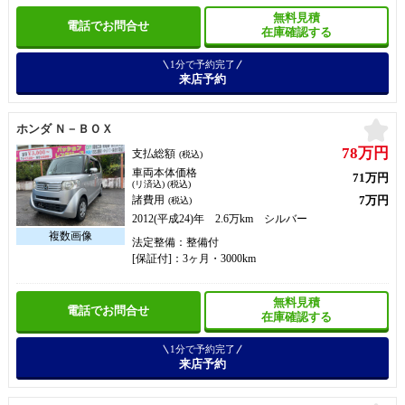
無料見積
電話でお問合せ
在庫確認する
1分で予約完了
来店予約
お
ホンダ Ｎ－ＢＯＸ
78万円
支払総額
(税込)
車両本体価格
71万円
(リ済込) (税込)
7万円
諸費用
(税込)
2012(平成24)年 2.6万km シルバー
法定整備：整備付
[保証付]：3ヶ月・3000km
無料見積
電話でお問合せ
在庫確認する
1分で予約完了
来店予約