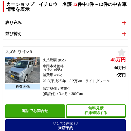
カーショップ イチロウ 名護
12
件中1件～12件の中古車
情報を表示
絞り込み
並び替え
お
スズキ ワゴンＲ
48万円
支払総額
(税込)
車両本体価格
46万円
(リ済込) (税込)
2万円
諸費用
(税込)
2013(平成25)年 8.2万km ライトグレーＭ
法定整備：整備付
[保証付]：3ヶ月・3000km
無料見積
電話でお問合せ
在庫確認する
1分で予約完了
来店予約