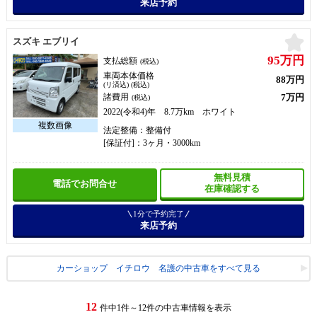
来店予約
お
スズキ エブリイ
95万円
支払総額
(税込)
車両本体価格
88万円
(リ済込) (税込)
7万円
諸費用
(税込)
2022(令和4)年 8.7万km ホワイト
法定整備：整備付
[保証付]：3ヶ月・3000km
無料見積
電話でお問合せ
在庫確認する
1分で予約完了
来店予約
カーショップ イチロウ 名護の中古車をすべて見る
12
件中1件～12件の中古車情報を表示