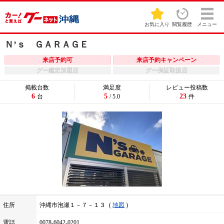
お気に入り
閲覧履歴
メニュー
Ｎ’ｓ ＧＡＲＡＧＥ
来店予約可
来店予約キャンペーン
グー鑑定加盟店
グー保証取扱店
掲載台数
満足度
レビュー投稿数
6
5
23
台
/ 5.0
件
住所
沖縄市泡瀬１－７－１３
地図
電話
0078-6042-0201