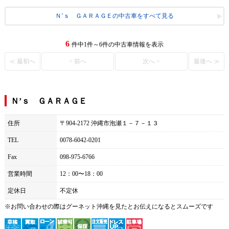
Ｎ’ｓ ＧＡＲＡＧＥの中古車をすべて見る
6
件中1件～6件の中古車情報を表示
≪ 最初へ
< 前へ
次へ >
最後へ ≫
Ｎ’ｓ ＧＡＲＡＧＥ
住所
〒904-2172 沖縄市泡瀬１－７－１３
TEL
0078-6042-0201
Fax
098-975-6766
営業時間
12：00〜18：00
定休日
不定休
※お問い合わせの際は
グーネット沖縄
を見たとお伝えになるとスムーズです