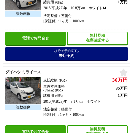
1万円
諸費用
(税込)
2015(平成27)年 10.8万km ホワイトＭ
法定整備：整備付
[保証付]：1ヶ月・1000km
無料見積
電話でお問合せ
在庫確認する
1分で予約完了
来店予約
お
ダイハツ ミライース
36万円
支払総額
(税込)
車両本体価格
35万円
(リ済込) (税込)
1万円
諸費用
(税込)
2016(平成28)年 3.1万km ホワイト
法定整備：整備付
[保証付]：1ヶ月・1000km
無料見積
電話でお問合せ