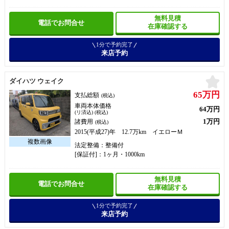
無料見積
電話でお問合せ
在庫確認する
1分で予約完了
来店予約
お
ダイハツ ウェイク
65万円
支払総額
(税込)
車両本体価格
64万円
(リ済込) (税込)
1万円
諸費用
(税込)
2015(平成27)年 12.7万km イエローＭ
法定整備：整備付
[保証付]：1ヶ月・1000km
無料見積
電話でお問合せ
在庫確認する
1分で予約完了
来店予約