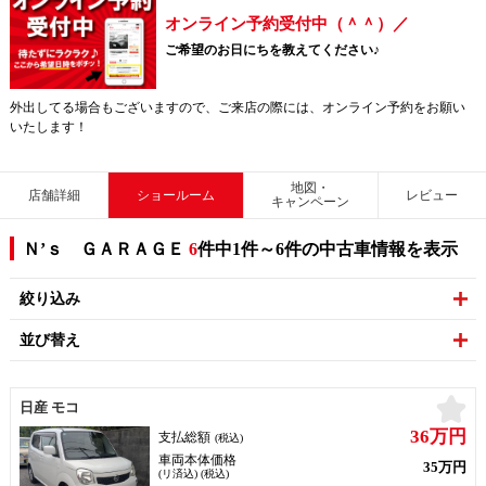
オンライン予約受付中（＾＾）／
ご希望のお日にちを教えてください♪
外出してる場合もございますので、ご来店の際には、オンライン予約をお願い
いたします！
地図・
店舗詳細
ショールーム
レビュー
キャンペーン
Ｎ’ｓ ＧＡＲＡＧＥ
6
件中1件～6件の中古車情報を表示
絞り込み
並び替え
お
日産 モコ
36万円
支払総額
(税込)
車両本体価格
35万円
(リ済込) (税込)