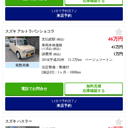
在庫確認する
1分で予約完了
来店予約
お
スズキ アルトラパンショコラ
46万円
支払総額
(税込)
車両本体価格
45万円
(リ済込) (税込)
1万円
諸費用
(税込)
2014(平成26)年 11.2万km ベージュツートン
法定整備：整備付
[保証付]：1ヶ月・1000km
無料見積
電話でお問合せ
在庫確認する
1分で予約完了
来店予約
お
スズキ ハスラー