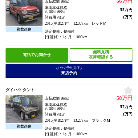
56万円
支払総額
(税込)
車両本体価格
55万円
(リ済込) (税込)
1万円
諸費用
(税込)
2015(平成27)年 12.3万km レッドＭ
法定整備：整備付
[保証付]：1ヶ月・1000km
無料見積
電話でお問合せ
在庫確認する
1分で予約完了
来店予約
お
ダイハツ タント
58万円
支払総額
(税込)
車両本体価格
57万円
(リ済込) (税込)
1万円
諸費用
(税込)
2015(平成27)年 13.2万km ブラックＭ
法定整備：整備付
[保証付]：1ヶ月・1000km