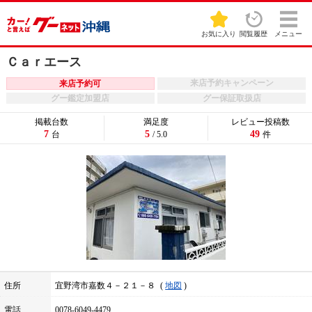
お気に入り
閲覧履歴
メニュー
Ｃａｒエース
来店予約キャンペーン
来店予約可
グー鑑定加盟店
グー保証取扱店
掲載台数
満足度
レビュー投稿数
7
5
49
台
/ 5.0
件
住所
宜野湾市嘉数４－２１－８
地図
電話
0078-6049-4479