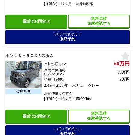
[保証付]：12ヶ月・走行無制限
無料見積
電話でお問合せ
在庫確認する
1分で予約完了
来店予約
お
ホンダ Ｎ－ＢＯＸカスタム
68万円
支払総額
(税込)
車両本体価格
65万円
(リ済込) (税込)
3万円
諸費用
(税込)
2013(平成25)年 6.6万km グレー
法定整備：整備付
[保証付]：12ヶ月・150000km
無料見積
電話でお問合せ
在庫確認する
1分で予約完了
来店予約