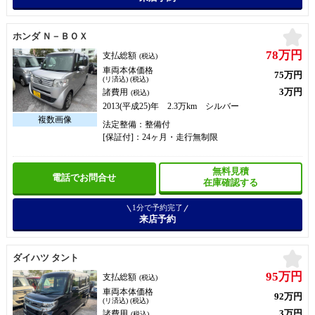
お
ホンダ Ｎ－ＢＯＸ
78万円
支払総額
(税込)
車両本体価格
75万円
(リ済込) (税込)
3万円
諸費用
(税込)
2013(平成25)年 2.3万km シルバー
法定整備：整備付
[保証付]：24ヶ月・走行無制限
無料見積
電話でお問合せ
在庫確認する
1分で予約完了
来店予約
お
ダイハツ タント
95万円
支払総額
(税込)
車両本体価格
92万円
(リ済込) (税込)
3万円
諸費用
(税込)