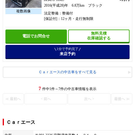
2016(平成28)年 6.8万km ブラック
法定整備：整備付
[保証付]：12ヶ月・走行無制限
無料見積
電話でお問合せ
在庫確認する
1分で予約完了
来店予約
Ｃａｒエースの中古車をすべて見る
7
件中1件～7件の中古車情報を表示
≪ 最初へ
< 前へ
次へ >
最後へ ≫
Ｃａｒエース