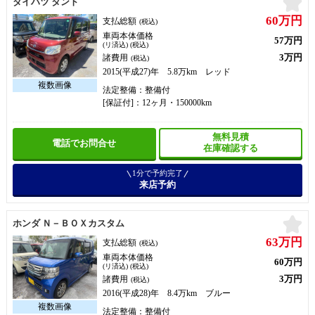
ダイハツ タント
60万円
支払総額
(税込)
車両本体価格
57万円
(リ済込) (税込)
3万円
諸費用
(税込)
2015(平成27)年 5.8万km レッド
法定整備：整備付
[保証付]：12ヶ月・150000km
無料見積
電話でお問合せ
在庫確認する
1分で予約完了
来店予約
お
ホンダ Ｎ－ＢＯＸカスタム
63万円
支払総額
(税込)
車両本体価格
60万円
(リ済込) (税込)
3万円
諸費用
(税込)
2016(平成28)年 8.4万km ブルー
法定整備：整備付