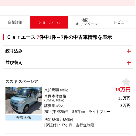
地図・
店舗詳細
ショールーム
レビュー
キャンペーン
Ｃａｒエース
7
件中1件～7件の中古車情報を表示
絞り込み
並び替え
お
スズキ スペーシア
38万円
支払総額
(税込)
車両本体価格
35万円
(リ済込) (税込)
3万円
諸費用
(税込)
2014(平成26)年 8.9万km ライトブルー
法定整備：整備付
[保証付]：12ヶ月・走行無制限