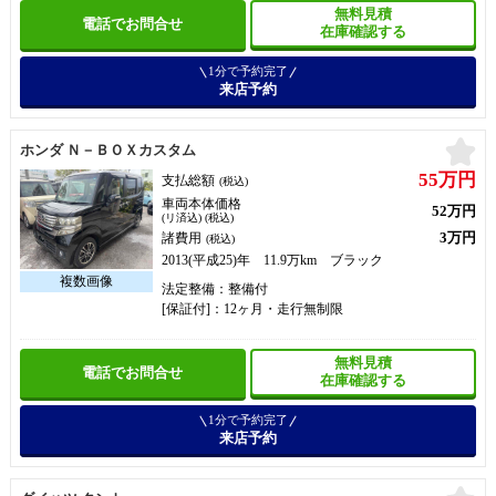
無料見積
電話でお問合せ
在庫確認する
1分で予約完了
来店予約
お
ホンダ Ｎ－ＢＯＸカスタム
55万円
支払総額
(税込)
車両本体価格
52万円
(リ済込) (税込)
3万円
諸費用
(税込)
2013(平成25)年 11.9万km ブラック
法定整備：整備付
[保証付]：12ヶ月・走行無制限
無料見積
電話でお問合せ
在庫確認する
1分で予約完了
来店予約
お