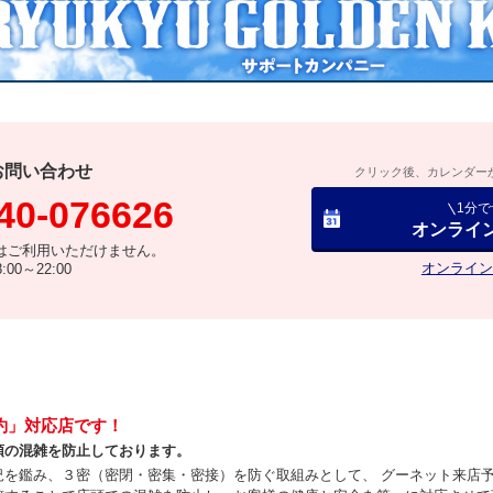
お問い合わせ
クリック後、カレンダー
40-076626
1分
オンライ
はご利用いただけません。
オンライン
00～22:00
約」対応店です！
頭の混雑を防止しております。
況を鑑み、３密（密閉・密集・密接）を防ぐ取組みとして、 グーネット来店予