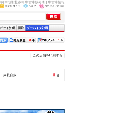
 沖縄中頭郡北谷町 中古車販売店｜中古車情報
質問はコチラ
ヘルプ
お気に入りに追加
ピット沖縄
買取
グーバイク沖縄
0
0
この店舗を印刷する
6
掲載台数
台