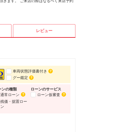
頂きます。 ご来店の際はなるべく来店予約
レビュー
車両状態評価書付き
？
グー鑑定
？
ーンの種類
ローンの
サービス
通常ローン
ローン仮審査
？
？
残価・据置ロー
ン