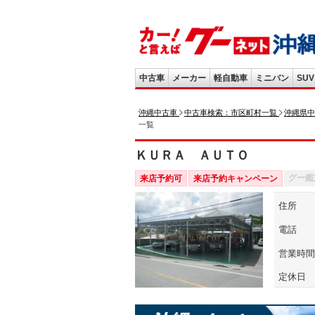
中古車
メーカー
軽自動車
ミニバン
SUV
沖縄中古車
中古車検索：市区町村一覧
沖縄県中
一覧
ＫＵＲＡ ＡＵＴＯ
グー鑑
来店予約可
来店予約キャンペーン
住所
電話
営業時間
定休日