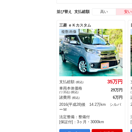
高い
安い
並び替え
支払総額
三菱 ｅＫカスタム
35万円
支払総額
(税込)
車両本体価格
29万円
(リ済込) (税込)
諸費用
6万円
(税込)
2016(平成28)後 14.2万km シルバ
ーＭ
法定整備：整備付
[保証付]：3ヶ月・3000km