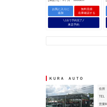
お気に入りに
無料見積
追加
在庫確認する
1分で予約完了
来店予約
ＫＵＲＡ ＡＵＴＯ
住所
TEL
営業