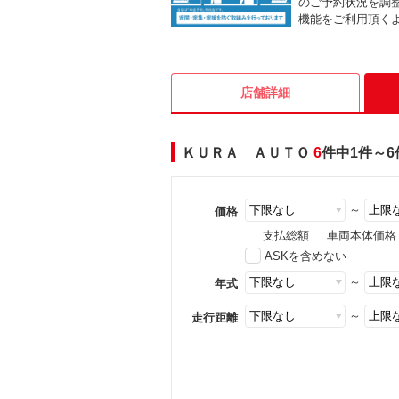
のご予約状況を調
機能をご利用頂く
店舗詳細
ＫＵＲＡ ＡＵＴＯ
6
件中1件～
～
価格
支払総額
車両本体価格
ASKを含めない
～
年式
～
走行距離