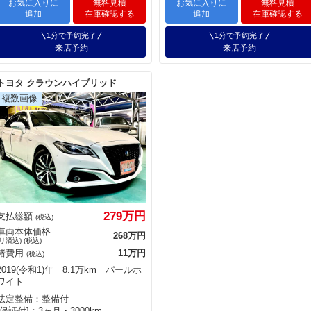
お気に入りに
無料見積
お気に入りに
無料見積
追加
在庫確認する
追加
在庫確認する
1分で予約完了
1分で予約完了
来店予約
来店予約
トヨタ クラウンハイブリッド
279万円
支払総額
(税込)
車両本体価格
268万円
(リ済込) (税込)
諸費用
11万円
(税込)
2019(令和1)年 8.1万km パールホ
ワイト
法定整備：整備付
[保証付]：3ヶ月・3000km