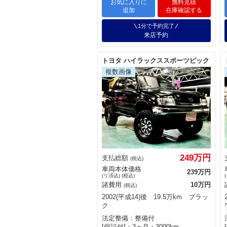
お気に入りに
無料見積
追加
在庫確認する
1分で予約完了
来店予約
トヨタ ハイラックススポーツピック
249万円
支払総額
(税込)
車両本体価格
239万円
(リ済込) (税込)
諸費用
10万円
(税込)
2002(平成14)後 19.5万km ブラッ
ク
法定整備：整備付
[保証付]：3ヶ月・3000km