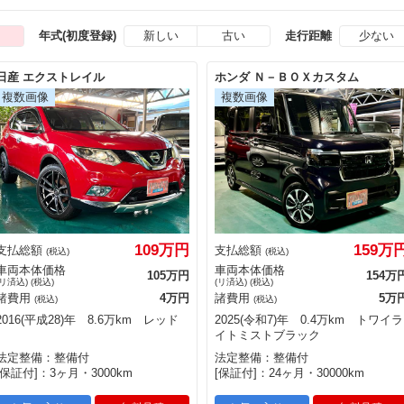
新しい
古い
少ない
年式(初度登録)
走行距離
日産 エクストレイル
ホンダ Ｎ－ＢＯＸカスタム
109万円
159万
支払総額
支払総額
(税込)
(税込)
車両本体価格
車両本体価格
105万円
154万
(リ済込) (税込)
(リ済込) (税込)
諸費用
4万円
諸費用
5万
(税込)
(税込)
2016(平成28)年 8.6万km レッド
2025(令和7)年 0.4万km トワイラ
イトミストブラック
法定整備：整備付
法定整備：整備付
[保証付]：3ヶ月・3000km
[保証付]：24ヶ月・30000km