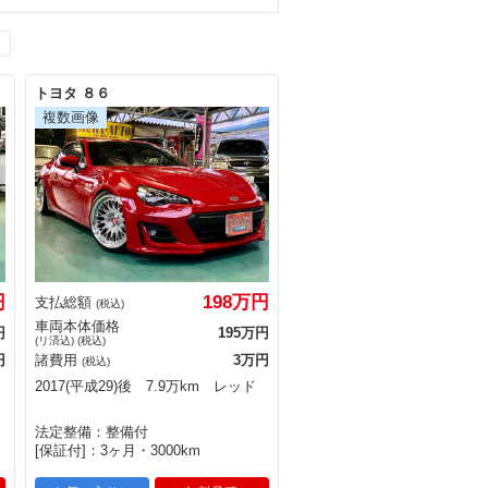
トヨタ ８６
円
198万円
支払総額
(税込)
車両本体価格
円
195万円
(リ済込) (税込)
円
諸費用
3万円
(税込)
2017(平成29)後 7.9万km レッド
法定整備：整備付
[保証付]：3ヶ月・3000km