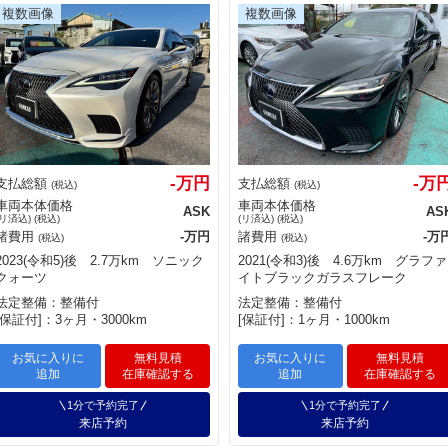
-万円
-万
支払総額
支払総額
(税込)
(税込)
車両本体価格
車両本体価格
ASK
AS
(リ済込) (税込)
(リ済込) (税込)
諸費用
-万円
諸費用
-万
(税込)
(税込)
2023(令和5)後 2.7万km ソニック
2021(令和3)後 4.6万km グラファ
クォーツ
イトブラックガラスフレーク
法定整備：整備付
法定整備：整備付
[保証付]：3ヶ月・3000km
[保証付]：1ヶ月・1000km
お気に入りに
無料見積
お気に入りに
無料見積
追加
在庫確認する
追加
在庫確認する
1分で予約完了
1分で予約完了
来店予約
来店予約