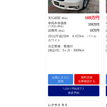
169万円
支払総額
(税込)
車両本体価格
159万円
(リ済込) (税込)
諸費用
10万円
(税込)
2011(平成23)年 8.4万km パール
ホワイト
法定整備：整備付
[保証付]：3ヶ月・3000km
お気に入りに
無料見積
追加
在庫確認する
1分で予約完了
来店予約
レクサス ＲＸ