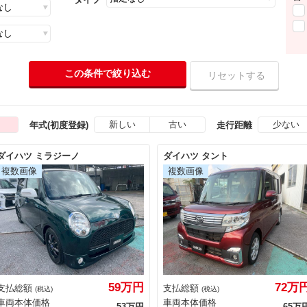
新しい
古い
少ない
年式(初度登録)
走行距離
ダイハツ ミラジーノ
ダイハツ タント
59万円
72万
支払総額
支払総額
(税込)
(税込)
車両本体価格
車両本体価格
53万円
65万