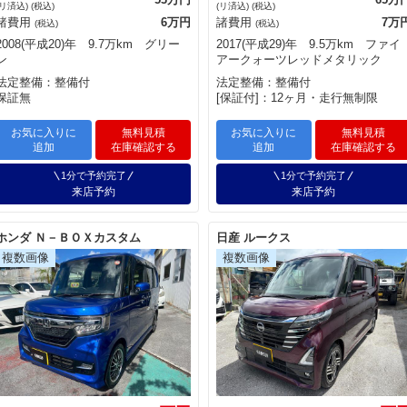
(リ済込) (税込)
(リ済込) (税込)
諸費用
6万円
諸費用
7万
(税込)
(税込)
2008(平成20)年 9.7万km グリー
2017(平成29)年 9.5万km ファイ
ン
アークォーツレッドメタリック
法定整備：整備付
法定整備：整備付
保証無
[保証付]：12ヶ月・走行無制限
お気に入りに
無料見積
お気に入りに
無料見積
追加
在庫確認する
追加
在庫確認する
1分で予約完了
1分で予約完了
来店予約
来店予約
ホンダ Ｎ－ＢＯＸカスタム
日産 ルークス