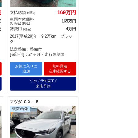
円
169万円
支払総額
(税込)
車両本体価格
円
165万円
(リ済込) (税込)
円
諸費用
4万円
(税込)
2017(平成29)年 9.2万km ブラッ
ク
法定整備：整備付
[保証付]：24ヶ月・走行無制限
お気に入りに
無料見積
追加
在庫確認する
1分で予約完了
来店予約
マツダ ＣＸ－５