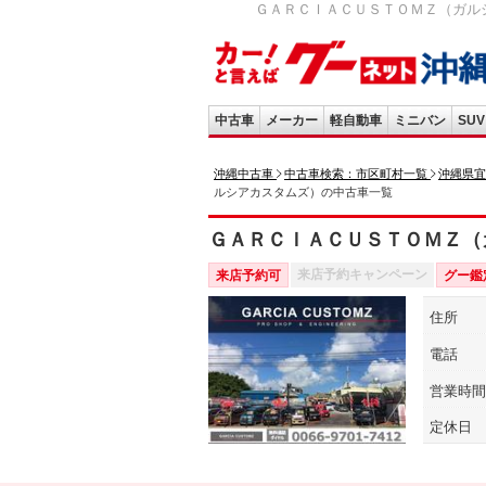
ＧＡＲＣＩＡＣＵＳＴＯＭＺ（ガルシ
中古車
メーカー
軽自動車
ミニバン
SUV
沖縄中古車
中古車検索：市区町村一覧
沖縄県宜
ルシアカスタムズ）の中古車一覧
ＧＡＲＣＩＡＣＵＳＴＯＭＺ（
来店予約キャンペーン
来店予約可
グー鑑
住所
電話
営業時間
定休日