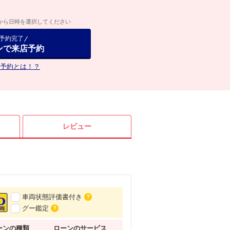
から日時を選択してください
で予約完了
ンで来店予約
予約とは！？
レビュー
車両状態評価書付き
？
グー鑑定
？
ーンの種類
ローンの
サービス