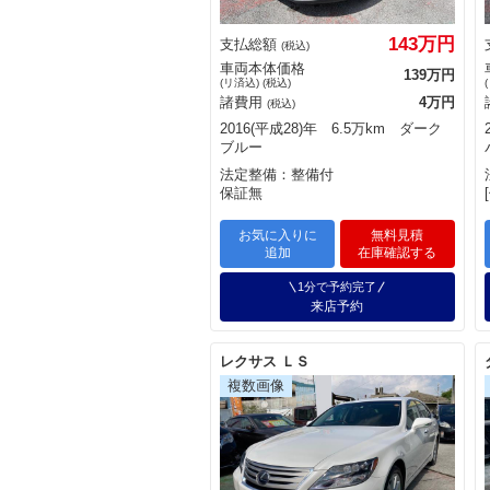
143万円
支払総額
(税込)
車両本体価格
139万円
(リ済込) (税込)
諸費用
4万円
(税込)
2016(平成28)年 6.5万km ダーク
ブルー
法定整備：整備付
保証無
お気に入りに
無料見積
追加
在庫確認する
1分で予約完了
来店予約
レクサス ＬＳ