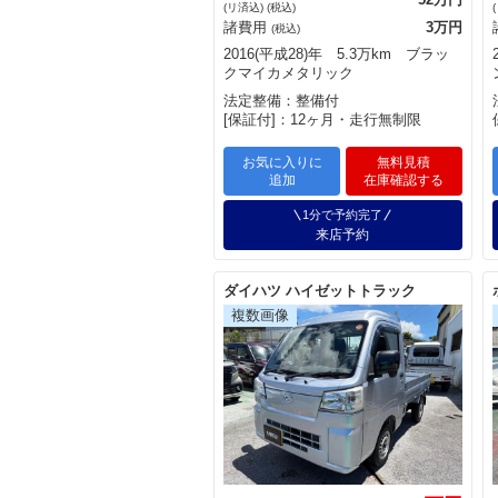
(リ済込) (税込)
諸費用
3万円
(税込)
2016(平成28)年 5.3万km ブラッ
クマイカメタリック
法定整備：整備付
[保証付]：12ヶ月・走行無制限
お気に入りに
無料見積
追加
在庫確認する
1分で予約完了
来店予約
ダイハツ ハイゼットトラック