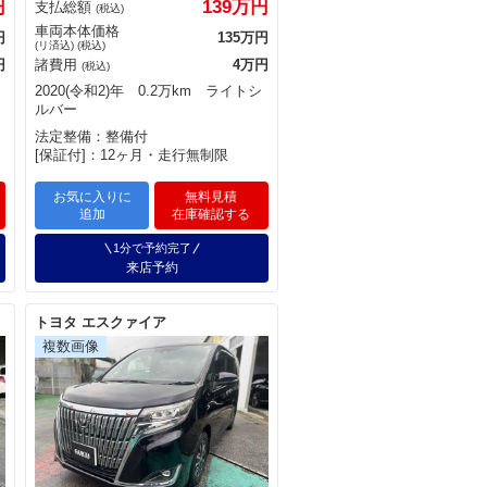
円
139万円
支払総額
(税込)
車両本体価格
円
135万円
(リ済込) (税込)
円
諸費用
4万円
(税込)
2020(令和2)年 0.2万km ライトシ
ルバー
法定整備：整備付
[保証付]：12ヶ月・走行無制限
お気に入りに
無料見積
追加
在庫確認する
1分で予約完了
来店予約
トヨタ エスクァイア