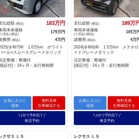
183万円
189万
支払総額
支払総額
(税込)
(税込)
車両本体価格
車両本体価格
179万円
185万
(リ済込) (税込)
(リ済込) (税込)
諸費用
4万円
諸費用
4万
(税込)
(税込)
2025(令和7)年 1.0万km ホワイト
2024(令和6)年 1.5万km メテオロ
パール×スムースグレーメタリック
イドグレーメタリック
法定整備：整備付
法定整備：整備付
[保証付]：24ヶ月・走行無制限
[保証付]：24ヶ月・走行無制限
お気に入りに
無料見積
お気に入りに
無料見積
追加
在庫確認する
追加
在庫確認する
1分で予約完了
1分で予約完了
来店予約
来店予約
レクサス ＬＳ
レクサス ＬＳ