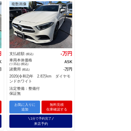
円
-万円
支払総額
(税込)
車両本体価格
K
ASK
(リ済込) (税込)
円
諸費用
-万円
(税込)
2020(令和2)年 2.8万km ダイヤモ
ンドホワイト
法定整備：整備付
保証無
お気に入りに
無料見積
追加
在庫確認する
1分で予約完了
来店予約