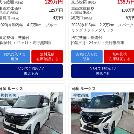
129万円
135万
支払総額
支払総額
(税込)
(税込)
車両本体価格
車両本体価格
125万円
130万
(リ済込) (税込)
(リ済込) (税込)
諸費用
4万円
諸費用
5万
(税込)
(税込)
2020(令和2)年 4.2万km ブルー
2023(令和5)年 2.2万km スパーク
リングリッドメタリック
法定整備：整備付
法定整備：整備付
[保証付]：24ヶ月・走行無制限
[保証付]：24ヶ月・走行無制限
お気に入りに
無料見積
お気に入りに
無料見積
追加
在庫確認する
追加
在庫確認する
1分で予約完了
1分で予約完了
来店予約
来店予約
日産 ルークス
日産 ルークス