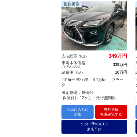
349万円
支払総額
(税込)
車両本体価格
339万円
(リ済込) (税込)
諸費用
10万円
(税込)
2015(平成27)年 8.1万km ブラッ
ク
法定整備：整備付
[保証付]：12ヶ月・走行無制限
お気に入りに
無料見積
追加
在庫確認する
1分で予約完了
来店予約