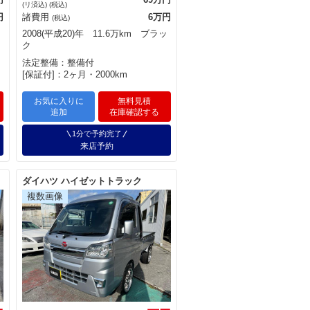
(リ済込) (税込)
円
諸費用
6万円
(税込)
2008(平成20)年 11.6万km ブラッ
ク
法定整備：整備付
[保証付]：2ヶ月・2000km
お気に入りに
無料見積
追加
在庫確認する
1分で予約完了
来店予約
ダイハツ ハイゼットトラック