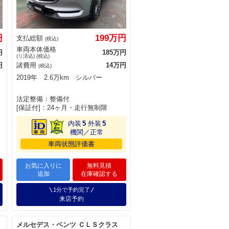
円
199万円
支払総額
(税込)
車両本体価格
円
185万円
(リ済込) (税込)
円
諸費用
14万円
(税込)
2019年 2.6万km シルバー
法定整備：整備付
[保証付]：24ヶ月・走行無制限
内装
5
外装
5
機関／正常
車両状態評価書
お気に入りに
無料見積
追加
在庫確認する
1分で予約完了
来店予約
メルセデス・ベンツ ＣＬＳクラス