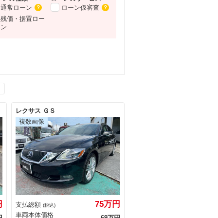
通常ローン
ローン仮審査
？
？
残価・据置ロー
ン
レクサス ＧＳ
円
75万円
支払総額
(税込)
車両本体価格
円
69万円