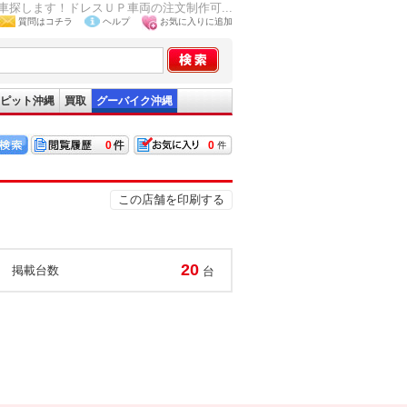
探します！ドレスＵＰ車両の注文制作可...
質問はコチラ
ヘルプ
お気に入りに追加
ピット沖縄
買取
グーバイク沖縄
0
0
この店舗を印刷する
20
掲載台数
台