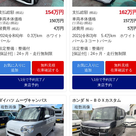
154万円
162万
支払総額
支払総額
(税込)
(税込)
車両本体価格
車両本体価格
150万円
157万
(リ済込) (税込)
(リ済込) (税込)
諸費用
4万円
諸費用
5万
(税込)
(税込)
2024(令和6)年 0.3万km ホワイト
2021(令和3)年 5.4万km ホワイト
パール
パール３コートパール
法定整備：整備付
法定整備：整備付
[保証付]：24ヶ月・走行無制限
[保証付]：24ヶ月・走行無制限
お気に入りに
無料見積
お気に入りに
無料見積
追加
在庫確認する
追加
在庫確認する
1分で予約完了
1分で予約完了
来店予約
来店予約
ダイハツ ムーヴキャンバス
ホンダ Ｎ－ＢＯＸカスタム