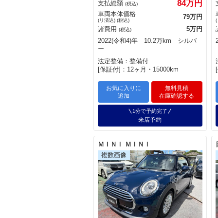
84万円
支払総額
(税込)
車両本体価格
79万円
(リ済込) (税込)
諸費用
5万円
(税込)
2022(令和4)年 10.2万km シルバ
ー
法定整備：整備付
[保証付]：12ヶ月・15000km
お気に入りに
無料見積
追加
在庫確認する
1分で予約完了
来店予約
ＭＩＮＩ ＭＩＮＩ