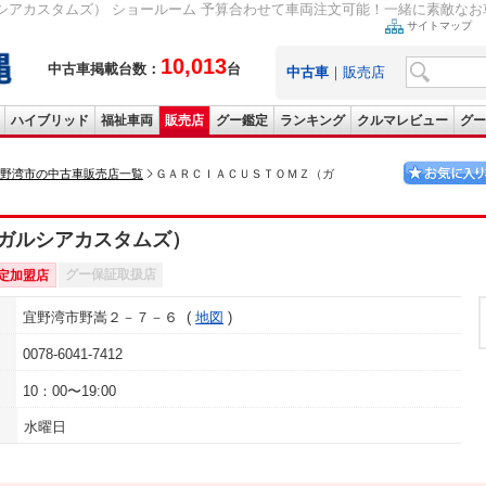
アカスタムズ） ショールーム 予算合わせて車両注文可能！一緒に素敵なお車
サイトマップ
10,013
中古車掲載台数：
台
中古車
｜
販売店
ハイブリッド
福祉車両
販売店
グー鑑定
ランキング
クルマレビュー
グー
野湾市の中古車販売店一覧
ＧＡＲＣＩＡＣＵＳＴＯＭＺ（ガ
ガルシアカスタムズ）
グー保証取扱店
定加盟店
宜野湾市野嵩２－７－６
地図
0078-6041-7412
10：00〜19:00
水曜日