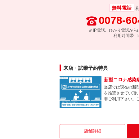
無料電話
0078-60
※IP電話、ひかり電話から
利用時間帯 8:
来店・試乗予約特典
新型コロナ感染
当店では現在の新
を推奨させてい頂
非ご利用下さい。
店舗詳細