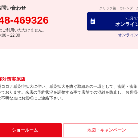
お問い合わせ
クリック後、カレンダー
48-469326
1分
オンライ
はご利用いただけません。
オンライン
00～22:00
症対策実施店
型コロナ感染症拡大に伴い、感染拡大を防ぐ取組みの一環として、密閉・密集
いております。来店の予約状況を調整する事で店舗での混雑を防止し、お客様
ご不明な点はお気軽にご連絡下さい。
ショールーム
地図・
キャンペーン