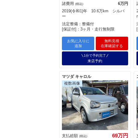
諸費用
6万円
(税込)
2019(令和1)年 10.6万km シルバ
ー
法定整備：整備付
[保証付]：3ヶ月・走行無制限
お気に入りに
無料見積
追加
在庫確認する
1分で予約完了
来店予約
マツダ キャロル
69万円
支払総額
(税込)