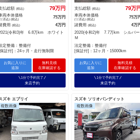
79万円
79万
支払総額
支払総額
(税込)
(税込)
車両本体価格
車両本体価格
75万円
75万
(リ済込) (税込)
(リ済込) (税込)
諸費用
4万円
諸費用
4万
(税込)
(税込)
2021(令和3)年 6.8万km ホワイト
2020(令和2)年 7.7万km シルバー
Ｍ
法定整備：整備付
法定整備：整備付
[保証付]：24ヶ月・走行無制限
[保証付]：12ヶ月・15000km
お気に入りに
無料見積
お気に入りに
無料見積
追加
在庫確認する
追加
在庫確認する
1分で予約完了
1分で予約完了
来店予約
来店予約
スズキ エブリイ
スズキ ソリオバンディット