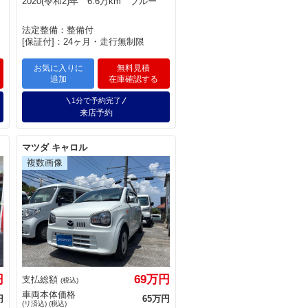
2020(令和2)年 6.6万km ブルー
法定整備：整備付
[保証付]：24ヶ月・走行無制限
お気に入りに
無料見積
追加
在庫確認する
1分で予約完了
来店予約
マツダ キャロル
円
69万円
支払総額
(税込)
車両本体価格
円
65万円
(リ済込) (税込)