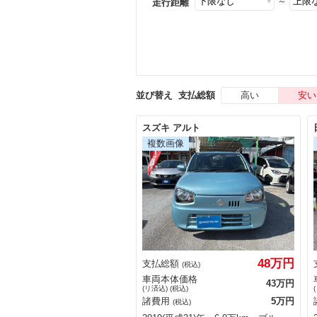
～
走行距離
高い
安い
並び替え
支払総額
スズキ アルト
48万円
支払総額
(税込)
車両本体価格
43万円
(リ済込) (税込)
諸費用
5万円
(税込)