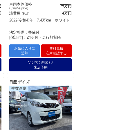
車両本体価格
円
75万円
(リ済込) (税込)
円
諸費用
4万円
(税込)
2022(令和4)年 7.4万km ホワイト
法定整備：整備付
[保証付]：24ヶ月・走行無制限
お気に入りに
無料見積
追加
在庫確認する
1分で予約完了
来店予約
日産 デイズ