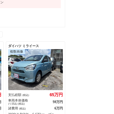
ン
ダイハツ ミライース
円
65万円
支払総額
(税込)
車両本体価格
円
59万円
(リ済込) (税込)
円
諸費用
6万円
(税込)