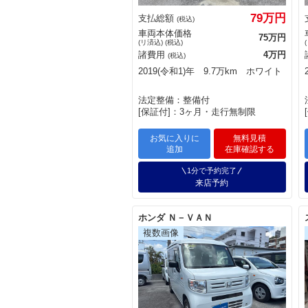
79万円
支払総額
(税込)
車両本体価格
75万円
(リ済込) (税込)
諸費用
4万円
(税込)
2019(令和1)年 9.7万km ホワイト
法定整備：整備付
[保証付]：3ヶ月・走行無制限
お気に入りに
無料見積
追加
在庫確認する
1分で予約完了
来店予約
ホンダ Ｎ－ＶＡＮ