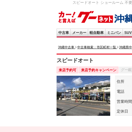
スピードオート ショールーム 不
中古車
メーカー
軽自動車
ミニバン
SUV
沖縄中古車
中古車検索：市区町村一覧
沖縄県中
スピードオート
グー鑑
来店予約可
来店予約キャンペーン
住所
電話
営業時間
定休日