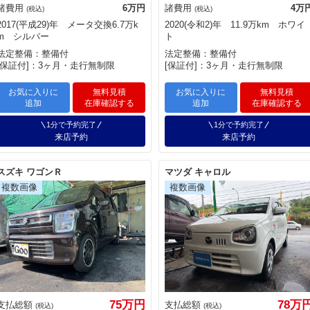
諸費用
6万円
諸費用
4万
(税込)
(税込)
2017(平成29)年 メータ交換6.7万k
2020(令和2)年 11.9万km ホワイ
m シルバー
ト
法定整備：整備付
法定整備：整備付
[保証付]：3ヶ月・走行無制限
[保証付]：3ヶ月・走行無制限
お気に入りに
無料見積
お気に入りに
無料見積
追加
在庫確認する
追加
在庫確認する
1分で予約完了
1分で予約完了
来店予約
来店予約
スズキ ワゴンＲ
マツダ キャロル
75万円
78万
支払総額
支払総額
(税込)
(税込)