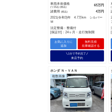
車両本体価格
65万円
(リ済込) (税込)
諸費用
4万円
(税込)
2021(令和3)年 4.7万km シルバー
Ｍ
法定整備：整備付
[保証付]：24ヶ月・走行無制限
お気に入りに
無料見積
追加
在庫確認する
1分で予約完了
来店予約
ホンダ Ｎ－ＶＡＮ