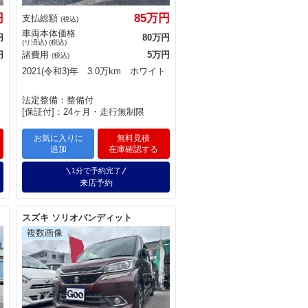
円
85万円
支払総額
(税込)
車両本体価格
円
80万円
(リ済込) (税込)
円
諸費用
5万円
(税込)
2021(令和3)年 3.0万km ホワイト
法定整備：整備付
[保証付]：24ヶ月・走行無制限
お気に入りに
無料見積
追加
在庫確認する
1分で予約完了
来店予約
スズキ ソリオバンディット