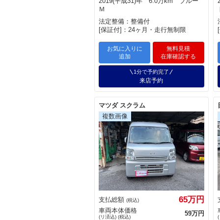
2019(平成31)年 6.0万km ブルー
Ｍ
法定整備：整備付
[保証付]：24ヶ月・走行無制限
お気に入りに
無料見積
追加
在庫確認する
1分で予約完了
来店予約
マツダ スクラム
65万円
支払総額
(税込)
車両本体価格
59万円
(リ済込) (税込)