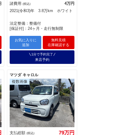
円
諸費用
4万円
(税込)
2021(令和3)年 3.8万km ホワイト
法定整備：整備付
[保証付]：24ヶ月・走行無制限
お気に入りに
無料見積
追加
在庫確認する
1分で予約完了
来店予約
マツダ キャロル
円
79万円
支払総額
(税込)