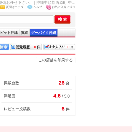
任せ下さい。 | 沖縄中頭郡西原町 中...
質問はコチラ
ヘルプ
お気に入りに追加
ピット沖縄
買取
グーバイク沖縄
0
0
この店舗を印刷する
26
掲載台数
台
4.6
満足度
/ 5.0
6
レビュー投稿数
件