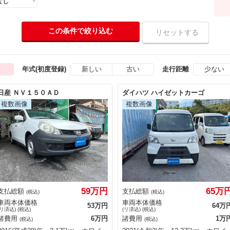
新しい
古い
少ない
年式(初度登録)
走行距離
日産 ＮＶ１５０ＡＤ
ダイハツ ハイゼットカーゴ
59万円
65万
支払総額
支払総額
(税込)
(税込)
車両本体価格
車両本体価格
53万円
64万
(リ済込) (税込)
(リ済込) (税込)
諸費用
6万円
諸費用
1万
(税込)
(税込)