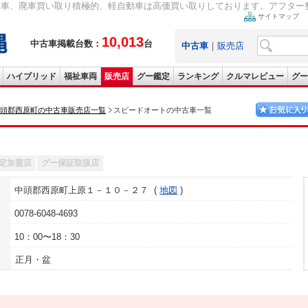
要車、廃車買い取り積極的、軽自動車は高価買い取りしております。アフター整備お
サイトマップ
10,013
中古車掲載台数：
台
中古車
｜
販売店
ハイブリッド
福祉車両
販売店
グー鑑定
ランキング
クルマレビュー
グー
頭郡西原町の中古車販売店一覧
スピードオートの中古車一覧
定加盟店
グー保証取扱店
中頭郡西原町上原１－１０－２７
地図
0078-6048-4693
10：00〜18：30
正月・盆