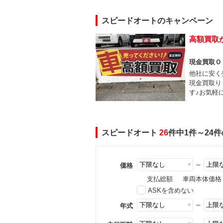
スピードオートのキャンペーン
高額買取
現金買取Ｏ
他社に安く
現金買取り
す♪お気軽
スピードオート
26
件中1件～24
～
価格
支払総額
車両本体価格
ASKを含めない
～
年式