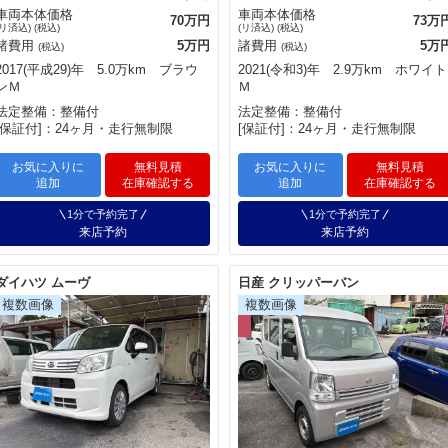
車両本体価格
車両本体価格
70万円
73万
(リ済込) (税込)
(リ済込) (税込)
諸費用
5万円
諸費用
5万
(税込)
(税込)
2017(平成29)年 5.0万km ブラウ
2021(令和3)年 2.9万km ホワイト
ンＭ
Ｍ
法定整備：整備付
法定整備：整備付
[保証付]：24ヶ月・走行無制限
[保証付]：24ヶ月・走行無制限
お気に入りに
無料見積
お気に入りに
無料見積
追加
在庫確認する
追加
在庫確認する
1分で予約完了
1分で予約完了
来店予約
来店予約
ダイハツ ムーヴ
日産 クリッパーバン