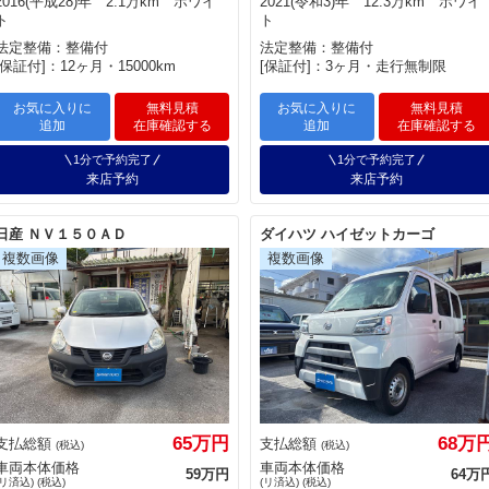
2016(平成28)年 2.1万km ホワイ
2021(令和3)年 12.3万km ホワイ
ト
ト
法定整備：整備付
法定整備：整備付
[保証付]：12ヶ月・15000km
[保証付]：3ヶ月・走行無制限
お気に入りに
無料見積
お気に入りに
無料見積
追加
在庫確認する
追加
在庫確認する
1分で予約完了
1分で予約完了
来店予約
来店予約
日産 ＮＶ１５０ＡＤ
ダイハツ ハイゼットカーゴ
65万円
68万
支払総額
支払総額
(税込)
(税込)
車両本体価格
車両本体価格
59万円
64万
(リ済込) (税込)
(リ済込) (税込)