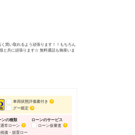
高く買い取れるよう頑張ります！！もちろん
様と共に頑張ります☆ 無料通話も御座いま
車両状態評価書付き
？
グー鑑定
？
ーンの種類
ローンの
サービス
通常ローン
ローン仮審査
？
？
残価・据置ロー