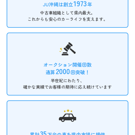
1973
JU沖縄は
創立
年
中古車組織として県内最大。
これからも安心のカーライフを
支えます。
オークション開催回数
2000
通算
回突破！
半世紀にわたり、
確かな実績でお客様の期待に
応え続けています
35
累計
万台の車を
県内市場に提供