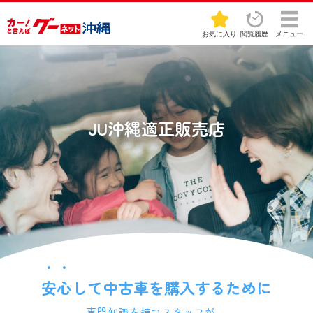
お気に入り
閲覧履歴
メニュー
JU沖縄適正販売店
・・
安心
して中古車を購入するために
専門知識を持つスタッフが、